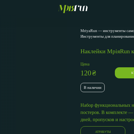
MriyaRun — инструменты самор
Инструменты для планирования
Наклейки МріяRun к
Цена
120
₴
К
В наличии
Набор функциональных на
постеров. В комплекте —
дней, пропусков и настро
АТРИБУТЫ