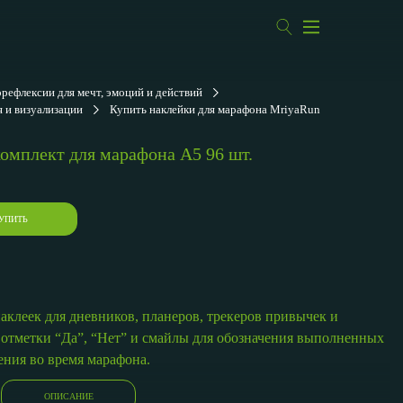
ефлексии для мечт, эмоций и действий
 и визуализации
Купить наклейки для марафона MriyaRun
омплект для марафона A5 96 шт.
УПИТЬ
клеек для дневников, планеров, трекеров привычек и
 отметки “Да”, “Нет” и смайлы для обозначения выполненных
ения во время марафона.
ОПИСАНИЕ