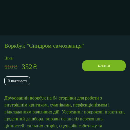
Воркбук "Синдром самозванця"
Ціна
352
₴
510
₴
КУПИТИ
В наявності
Друкований воркбук на 64 сторінки для роботи з
внутрішнім критиком, сумнівами, перфекціонізмом і
відкладанням важливих дій. Усередині: покрокові практики,
щоденний дашборд, вправи на аналіз переконань,
цінностей, сильних сторін, сценаріїв саботажу та