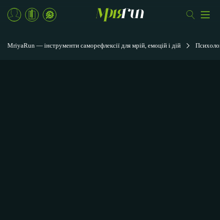
MriyaRun — інструменти саморефлексії для мрій, емоцій і дій
Психоло