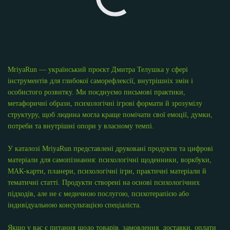
MriyaRun — український проєкт Дмитра Телушка у сфері
інструментів для глибокої саморефлексії, внутрішніх змін і
особистого розвитку. Ми поєднуємо письмові практики,
метафоричні образи, психологічні ігрові формати й зрозумілу
структуру, щоб людина могла краще помічати свої емоції, думки,
потреби та внутрішні опори у власному темпі.
У каталозі MriyaRun представлені друковані продукти та цифрові
матеріали для самопізнання: психологічні щоденники, воркбуки,
МАК-карти, планери, психологічні ігри, практичні матеріали й
тематичні статті. Продукти створені на основі психологічних
підходів, але не є медичною послугою, психотерапією або
індивідуальною консультацією спеціаліста.
Якщо у вас є питання щодо товарів, замовлення, доставки, оплати