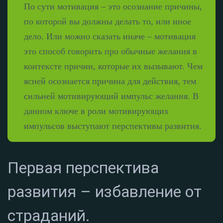
По сути мотивация – это осознание причины,
по которой вы должны делать то, или иное
дело. Или можно сказать иначе – мотивация
это способ говорить про обычные желания в
контексте причин, которые их вызывают. Чем
ясней осознается причина для действия, тем
сильней мотивирующий импульс желания. В
данном ключе в роли мотивирующих
импульсов выступают перспективы развития.
Первая перспектива
развития – избавление от
страданий.