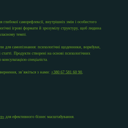
 глибокої саморефлексії, внутрішніх змін і особистого
огічні ігрові формати й зрозумілу структуру, щоб людина
власному темпі.
али для самопізнання: психологічні щоденники, воркбуки,
 статті. Продукти створені на основі психологічних
 консультацією спеціаліста.
вернення, зв’яжіться з нами:
+380 67 581 60 90
,
re»
для ефективного бізнес масштабування.