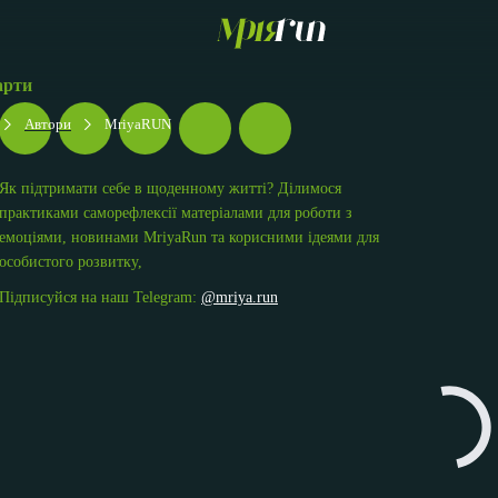
арти
Автори
MriyaRUN
Як підтримати себе в щоденному житті? Ділимося
практиками саморефлексії матеріалами для роботи з
емоціями, новинами MriyaRun та корисними ідеями для
особистого розвитку,
Підписуйся на наш Telegram:
@mriya.run