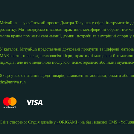
MriyaRun — український проєкт Дмитра Телушка у сфері інструментів для
розвитку. Ми поєднуємо письмові практики, метафоричні образи, психол
могла краще помічати свої емоції, думки, потреби та внутрішні опори у 
У каталозі MriyaRun представлені друковані продукти та цифрові матері
МАК-карти, планери, психологічні ігри, практичні матеріали й тематичні
підходів, але не є медичною послугою, психотерапією або індивідуальною
Якщо у вас є питання щодо товарів, замовлення, доставки, оплати або по
thx@mriya.run
Сайт створено:
Студія дизайну «ОRIGAMI»
на базі власної
CMS «YoFutu