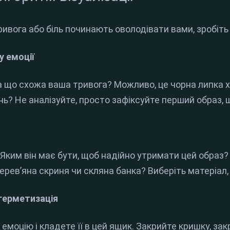
ривога або біль починають оволодівати вами, зробіть
у емоції
 що схожа ваша тривога? Можливо, це чорна липка х
ь? Не аналізуйте, просто зафіксуйте перший образ, 
а
 Яким він має бути, щоб надійно утримати цей образ
рев’яна скриня чи скляна банка? Виберіть матеріал, в
 герметизація
 емоцію і кладете її в цей ящик. Закрийте кришку, зак