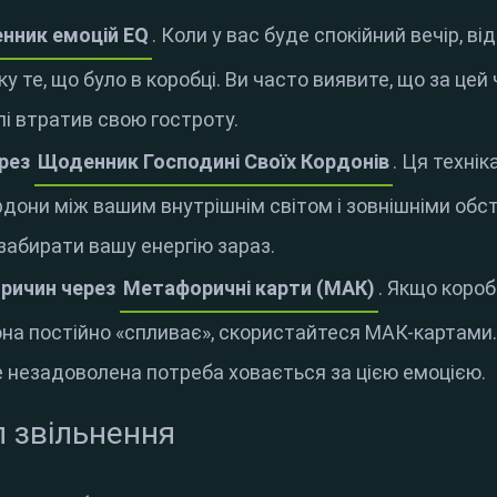
нник емоцій EQ
. Коли у вас буде спокійний вечір, від
 те, що було в коробці. Ви часто виявите, що за цей 
лі втратив свою гостроту.
ерез
Щоденник Господині Своїх Кордонів
. Ця технік
они між вашим внутрішнім світом і зовнішніми обст
 забирати вашу енергію зараз.
причин через
Метафоричні карти (МАК)
. Якщо короб
она постійно «спливає», скористайтеся МАК-картами
е незадоволена потреба ховається за цією емоцією.
л звільнення