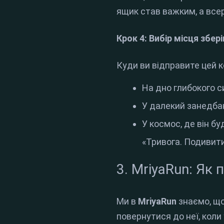
ящик став важким, а все
Крок 4: Вибір місця збер
Куди ви відправите цей 
На дно глибокого си
У далекий занедбан
У космос, де він б
«Тривога. Подивити
3. MriyaRun: Як
Ми в
MriyaRun
знаємо, що
повернутися до неї, коли 