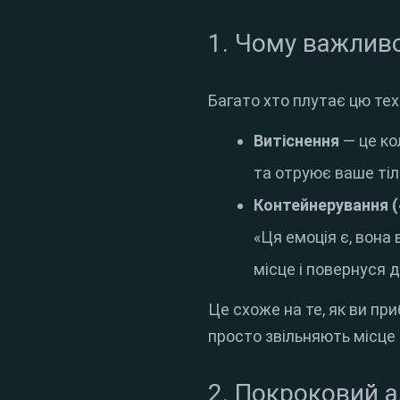
1. Чому важливо
Багато хто плутає цю тех
Витіснення
— це ко
та отруює ваше тіл
Контейнерування 
«Ця емоція є, вона
місце і повернуся д
Це схоже на те, як ви пр
просто звільняють місце 
2. Покроковий а