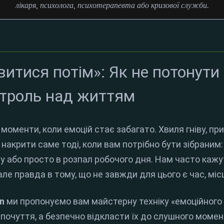
лікаря, психолога, психотерапевта або кризової служби.
итися потім»: Як не потонути 
нтроль над життям
моменти, коли емоцій стає забагато. Хвиля гніву, пр
 накрити саме тоді, коли вам потрібно бути зібрани
пу або просто в розпал робочого дня. Нам часто кажу
але правда в тому, що не завжди для цього є час, міс
n
ми пропонуємо вам майстерну техніку «емоційного 
очуття, а безпечно відкласти їх до слушного момен