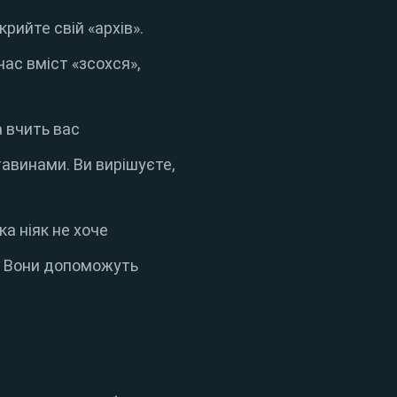
крийте свій «архів».
час вміст «зсохся»,
а вчить вас
авинами. Ви вирішуєте,
ка ніяк не хоче
. Вони допоможуть