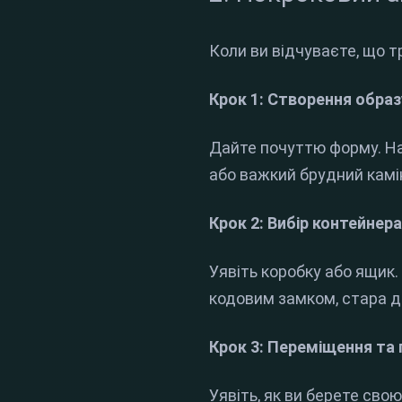
Коли ви відчуваєте, що т
Крок 1: Створення образ
Дайте почуттю форму. На
або важкий брудний камін
Крок 2: Вибір контейнер
Уявіть коробку або ящик.
кодовим замком, стара де
Крок 3: Переміщення та
Уявіть, як ви берете свою