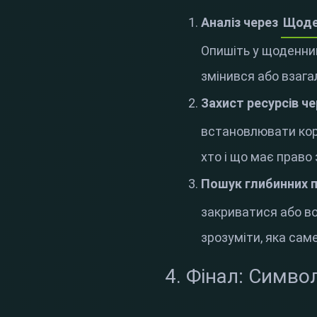
Аналіз через
Щоде
Опишіть у щоденнику
змінився або взага
Захист ресурсів ч
встановлювати корд
хто і що має право
Пошук глибинних 
закриватися або в
зрозуміти, яка сам
4. Фінал: Симво