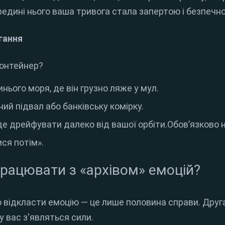
редині нього ваша тривога стала запертою і безпечн
ігання
контейнер?
нього моря, де він грузно ляже у мул.
ий підвал або банківську комірку.
уде дрейфувати далеко від вашої орбіти.Обов’язково 
ся потім».
 працювати з «архівом» емоцій?
 відкласти емоцію — це лише половина справи. Друг
у вас з'являться сили.