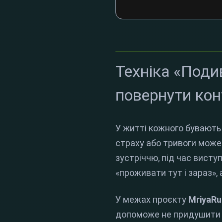
Техніка «Подив
повернути ко
У житті кожного бувають 
страху або тривоги може
зустріччю, під час висту
«проживати тут і зараз», 
У межах проєкту
MriyaRu
допоможе не придушити п