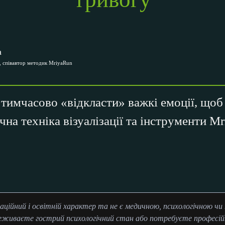
а
 співавтор методик MriyaRun
 тимчасово «відкласти» важкі емоції, щоб
на техніка візуалізації та інструменти M
аційний і освітній характер та не є медичною, психологічною ч
еживаєте гострий психологічний стан або потребуєте професійн