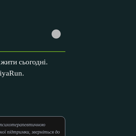
 жити сьогодні.
riyaRun.
и психотерапевтичною
ої підтримки, зверніться до