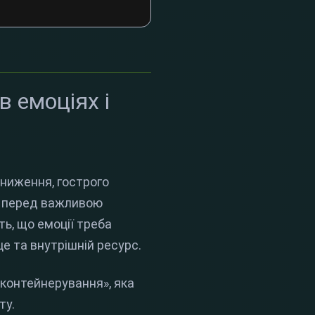
в емоціях і
иниження, гострого
м: перед важливою
ть, що емоції треба
це та внутрішній ресурс.
контейнерування», яка
ту.