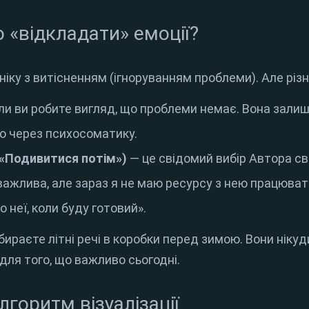
 «відкладати» емоції?
ніку з витісненням (ігноруванням проблеми). Але різ
ли ви робите вигляд, що проблеми немає. Вона залиш
о через психосоматику.
(«Подивитися потім»)
— це свідомий вибір Автора св
 важлива, але зараз я не маю ресурсу з нею працювати
о неї, коли буду готовий».
ибираєте літні речі в коробки перед зимою. Вони нікуд
для того, що важливо сьогодні.
лгоритм візуалізації