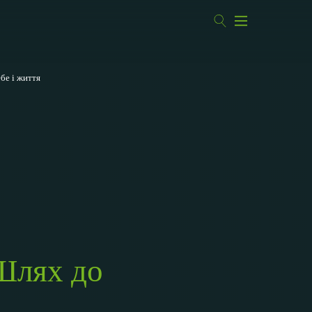
бе і життя
 Шлях до