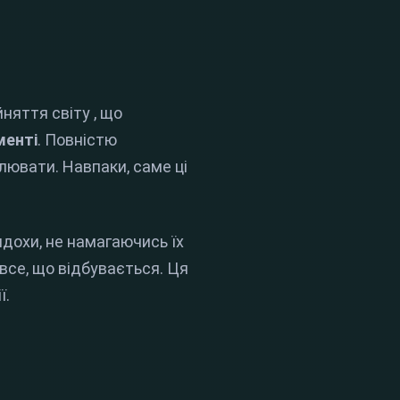
йняття світу
, що
менті
.
Повністю
олювати
.
Навпаки, саме ці
дохи, не намагаючись їх
все, що відбувається
.
Ця
ї
.