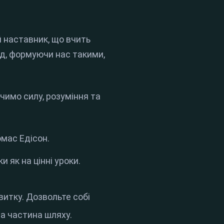
й наставник, що вчить
ід, формуючи нас такими,
ачимо силу, розуміння та
омас Едісон
.
и як на цінні уроки
.
витку
.
Дозвольте собі
на частина шляху
.