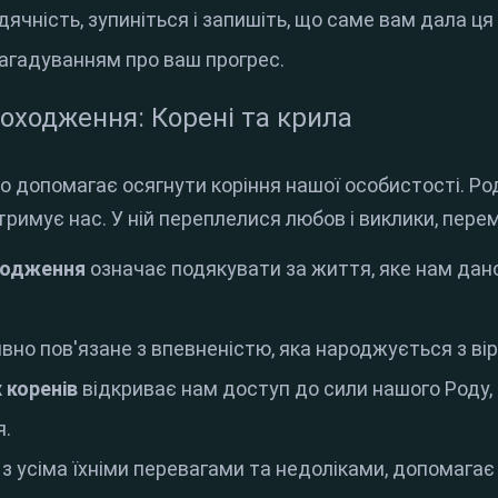
ячність, зупиніться і запишіть, що саме вам дала ц
агадуванням про ваш прогрес
.
оходження: Корені та крила
о допомагає осягнути коріння нашої особистості
.
Ро
тримує нас
.
У ній переплелися любов і виклики, пере
ходження
означає подякувати за життя, яке нам дано,
но пов'язане з впевненістю, яка народжується з ві
 коренів
відкриває нам доступ до сили нашого Роду,
я
.
 з усіма їхніми перевагами та недоліками, допомага