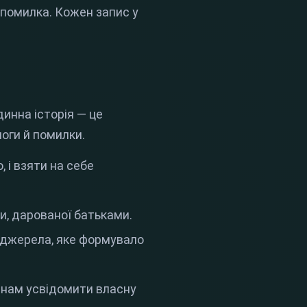
я помилка
.
Кожен запис у
динна історія — це
моги й помилки
.
 і взяти на себе
ри, дарованої батьками
.
 джерела, яке формувало
є нам усвідомити власну