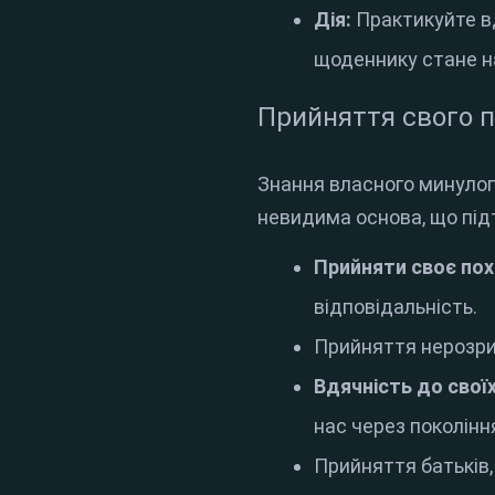
Дія:
Практикуйте вд
щоденнику стане н
Прийняття свого п
Знання власного минулог
невидима основа, що під
Прийняти своє по
відповідальність
.
Прийняття нерозрив
Вдячність до своїх
нас через поколінн
Прийняття батьків,