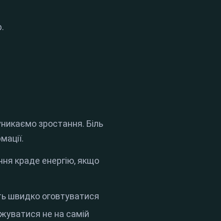
р
.
уникаємо зростання
.
Біль
мації
.
ня краде енергію, якщо
ть швидко оговтуватися
жуватися не на самій