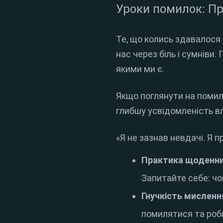
Уроки помилок: П
Те, що колись здавалося
нас через біль і сумніви
.
якими ми є
.
Якщо поглянути на помил
глибшу усвідомленість в
«Я не зазнав невдачі.
Я п
Практика щоденни
Запитайте себе: чо
Гнучкість мисленн
помилятися та роб