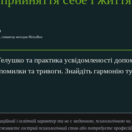
а
 співавтор методик MriyaRun
Телушко та практика усвідомленості допо
помилки та тривоги. Знайдіть гармонію тут
аційний і освітній характер та не є медичною, психологічною ч
еживаєте гострий психологічний стан або потребуєте професійн