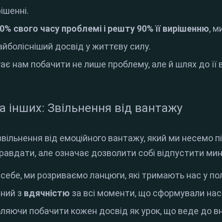
рішенні
.
0% свого часу проблемі і решту 90% її вирішенню
, 
йболісніший досвід у життєву силу
.
є нам побачити не лише проблему, але й шлях до її 
а інших: Звільнення від вантажу
вільнення від емоційного вантажу, який ми несемо п
правдати, але означає дозволити собі відпустити ми
ебе, ми розриваємо ланцюги, які тримають нас у пол
аний з
вдячністю
за всі моменти, що сформували нас
ляючи побачити кожен досвід як урок, що веде до вн