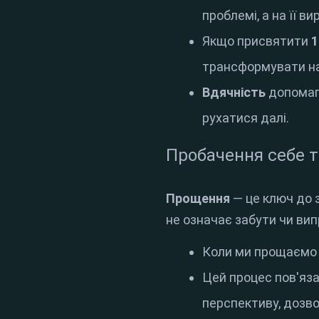
проблемі, а на її ви
Якщо присвятити
1
трансформувати на
Вдячність
допомага
рухатися далі
.
Пробачення себе т
Прощення
— це ключ до з
не означає забути чи ви
Коли ми прощаємо с
Цей процес пов'яз
перспективу, дозво