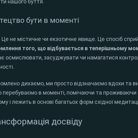
нти нашого буття
.
тецтво бути в моменті
?
Це не містичне чи екзотичне явище
.
Це спосіб спри
омлення того, що відбувається в теперішньому мо
ає осмислювати, засуджувати чи намагатися контр
ності
.
домлено дихаємо, ми просто відзначаємо вдохи та ви
 перебуваємо в моменті, помічаючи та проживаючи 
у і лежить в основі багатьох форм східної медитаці
ансформація досвіду