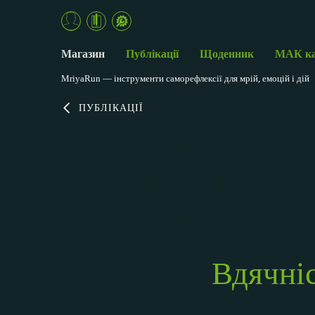
Магазин
Публікації
Щоденник
МАК к
MriyaRun — інструменти саморефлексії для мрій, емоцій і дій
ПУБЛІКАЦІЇ
Вдячніс