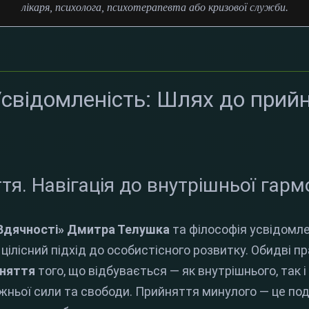
лікаря, психолога, психотерапевта або кризової служби.
Усвідомленість: Шлях до прийн
я. Навігація до внутрішньої гармо
Вдячності» Дмитра Телушка
та філософія усвідомл
ілісний підхід до особистісного розвитку.
Обидві пр
йняття
того, що відбувається — як внутрішнього, так і
жньої сили та свободи.
Прийняття минулого — це п