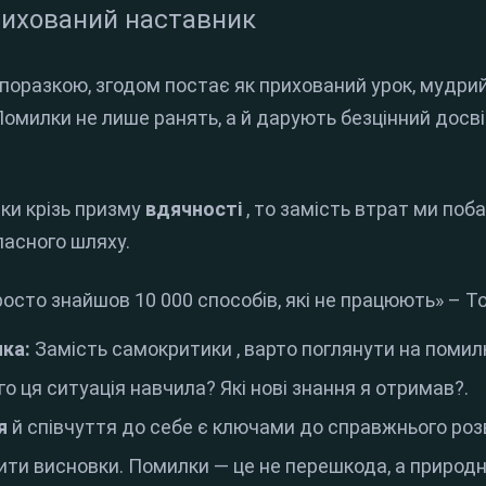
рихований наставник
 поразкою, згодом постає як прихований урок, мудри
Помилки не лише ранять, а й дарують безцінний досв
ки крізь призму
вдячності
, то замість втрат ми поб
ласного шляху
.
росто знайшов 10 000 способів, які не працюють» – Т
ка:
Замість самокритики
, варто поглянути на помилк
го ця ситуація навчила?
Які нові знання я отримав?
.
я
й співчуття до себе є ключами до справжнього роз
ити висновки
.
Помилки — це не перешкода, а природ