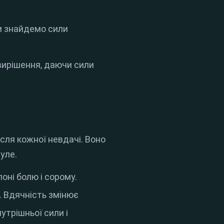
ми знайдемо сили
вирішення, даючи сили
ісля кожної невдачі
.
Воно
нуле
.
оні болю і сорому
.
.
Вдячність змінює
утрішньої сили і