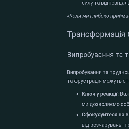
силу та відповідал
«Коли ми глибоко приймає
Трансформація 
Випробування та 
Випробування та труднощ
та фрустрація можуть с
Ключ у реакції:
Важ
ми дозволяємо соб
Сфокусуйтеся на в
від розчарувань і 