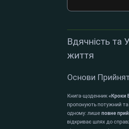
Вдячність та 
життя
Основи Прийнятт
Книга-щоденник
«Кроки 
пропонують потужний та ц
одному: лише
повне при
відкриває шлях до справ