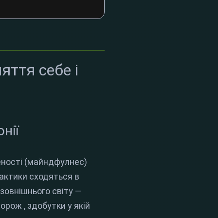
яття себе і
нії
еності (майндфулнес)
актики сходяться в
 зовнішнього світу —
одорож
, здобутки у якій