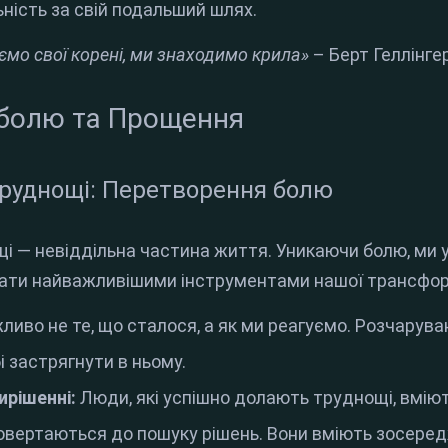
ьність за свій подальший шлях
.
мо свої корені, ми знаходимо крила»
– Берт Геллінге
болю та Прощення
труднощі: Перетворення болю
і — невіддільна частина життя
.
Уникаючи болю, ми 
тати найважливішими інструментами нашої трансфор
ливо не те, що сталося, а як ми реагуємо
.
Розчаруван
і застрягнути в ньому
.
ирішенні:
Люди, які успішно долають труднощі, вмію
повертаються до пошуку рішень
.
Вони вміють зосеред