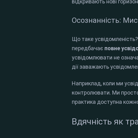
відкривають нові горизо
Осознанність: Мис
Що таке усвідомленість
передбачає
повне усвід
усвідомлювати не означ
дії заважають усвідомле
Наприклад, коли ми усві
контролювати
.
Ми просто
практика доступна кожном
Вдячність як тр