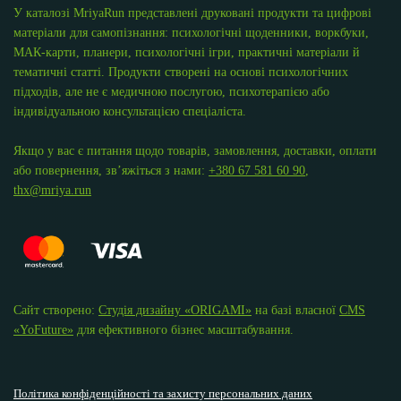
У каталозі MriyaRun представлені друковані продукти та цифрові
матеріали для самопізнання: психологічні щоденники, воркбуки,
МАК-карти, планери, психологічні ігри, практичні матеріали й
тематичні статті. Продукти створені на основі психологічних
підходів, але не є медичною послугою, психотерапією або
індивідуальною консультацією спеціаліста.
Якщо у вас є питання щодо товарів, замовлення, доставки, оплати
або повернення, зв’яжіться з нами:
+380 67 581 60 90
,
thx@mriya.run
Сайт створено:
Студія дизайну «ОRIGAMI»
на базі власної
CMS
«YoFuture»
для ефективного бізнес масштабування.
Політика конфіденційності та захисту персональних даних