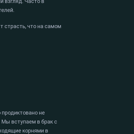
й взгляд. Часто в
телей.
т страсть, что на самом
о продиктовано не
 Мы вступаем в брак с
уходящие корнями в