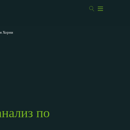
ен Хорни
анализ по