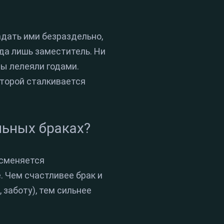
дать ими безраздельно,
гда лишь заместитель. Ни
ы лелеяли годами.
оторой сталкивается
льных браках?
 сменяется
 Чем счастливее брак и
заботу), тем сильнее