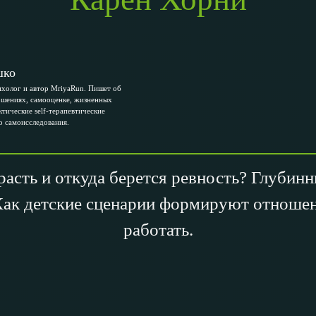
шко
холог и автор MriyaRun. Пишет об
ошениях, самооценке, жизненных
ктические self-терапевтические
о самоисследования.
расть и откуда берется ревность? Глубинн
Как детские сценарии формируют отношени
работать.