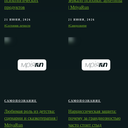
психологических
зеркало психики: архетипы
продуктов
| MriyaRun
21 ИЮНЯ, 2026
21 ИЮНЯ, 2026
#Состояния личности
#Саморозвитие
САМОПОЗНАНИЕ
САМОПОЗНАНИЕ
Любимая роль из детства:
Нарциссическая защита:
сценарии и сказкотерапия |
почему за грандиозностью
MriyaRun
часто стоит стыд