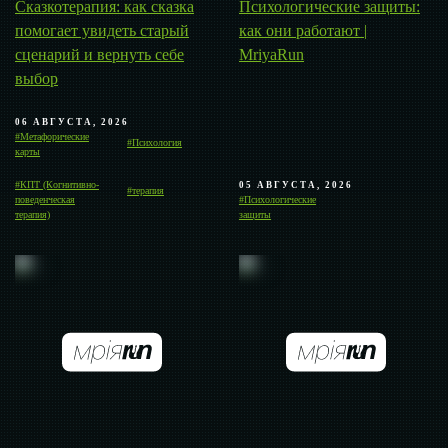
Сказкотерапия: как сказка
Психологические защиты:
помогает увидеть старый
как они работают |
сценарий и вернуть себе
MriyaRun
выбор
06 АВГУСТА, 2026
#Метафорические
#Психология
карты
#КПТ (Когнитивно-
05 АВГУСТА, 2026
#терапия
поведенческая
#Психологические
терапия)
защиты