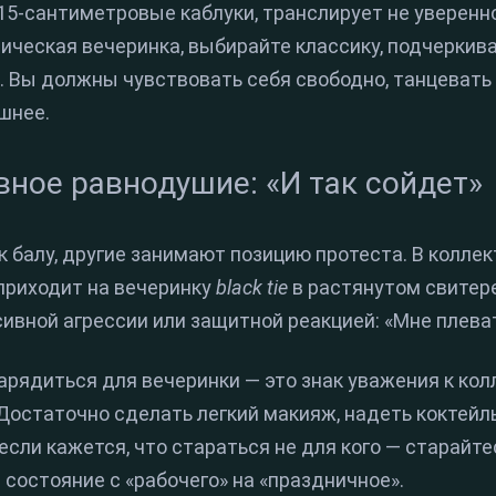
5-сантиметровые каблуки, транслирует не увереннос
тическая вечеринка, выбирайте классику, подчеркив
Вы должны чувствовать себя свободно, танцевать и
ишнее.
вное равнодушие: «И так сойдет»
 к балу, другие занимают позицию протеста. В колле
 приходит на вечеринку
black tie
в растянутом свитере
вной агрессии или защитной реакцией: «Мне плеват
рядиться для вечеринки — это знак уважения к колл
Достаточно сделать легкий макияж, надеть коктейл
сли кажется, что стараться не для кого — старайте
состояние с «рабочего» на «праздничное».