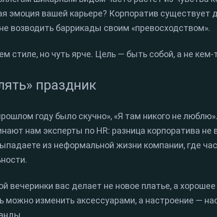
ая эмоция вашей карьере? Корпоратив существует д
 не возводить баррикады своим «превосходством».
м стиле, но чуть ярче. Цель — быть собой, а не кем-т
улять» праздник
прошлом году было скучно», «Я там никого не люблю»
инают нам эксперты по HR: разница корпоратива не в
выпадаете из неформальной жизни компании, где ч
ьности.
й вечеринки вас делает не новое платье, а хорошее
 можно изменить аксессуарами, а настроение — нас
манды.