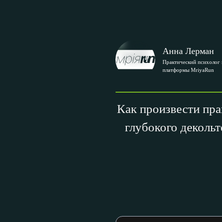
Анна Лерман
Практический психолог 
платформы MriyaRun
Как произвести пра
глубокого декольт