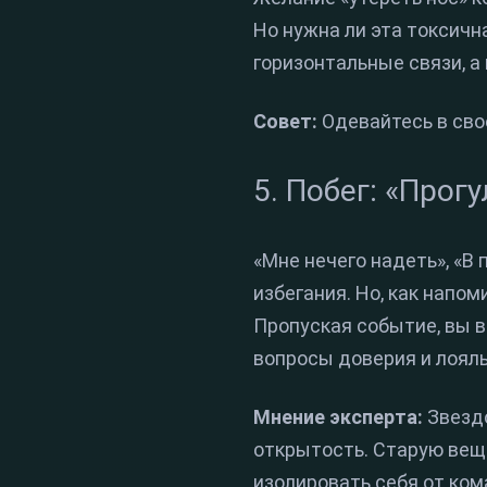
Но нужна ли эта токсичн
горизонтальные связи, а
Совет:
Одевайтесь в свое
5. Побег: «Прог
«Мне нечего надеть», «В 
избегания. Но, как напом
Пропуская событие, вы 
вопросы доверия и лоял
Мнение эксперта:
Звездо
открытость. Старую вещь
изолировать себя от ко