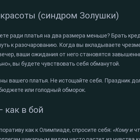
 красоты (синдром Золушки)
ете ради платья на два размера меньше? Брать кред
путь к разочарованию. Когда вы вкладываете чрезм
 вечер, ваши ожидания от него становятся завышенн
но», вы будете чувствовать себя обманутой.
ены вашего платья. Не истощайте себя. Праздник до
 бюджете или голодный обморок.
— как в бой
рпоративу как к Олимпиаде, спросите себя:
«Кому и чт
оллегам шикарным видом часто растет из чувства к