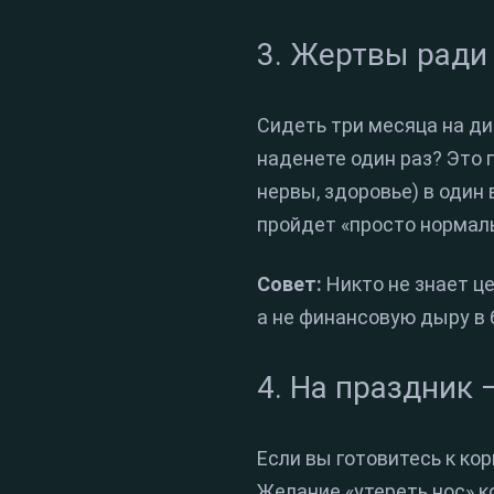
3. Жертвы ради
Сидеть три месяца на ди
наденете один раз? Это 
нервы, здоровье) в один
пройдет «просто нормаль
Совет:
Никто не знает ц
а не финансовую дыру в
4. На праздник 
Если вы готовитесь к ко
Желание «утереть нос» к