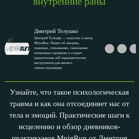
внутренние раны
Дмитрий Телушко
Дмитрий Телушко — психолог и автор
MriyaRun. Пишет об эмоциях,
границах, отношениях, самооценке,
жизненных сценариях и создает
практические self-терапевтические
инструменты для мягкого
самоисследования.
Узнайте, что такое психологическая
травма и как она отсоединяет нас от
тела и эмоций. Практические шаги к
исцелению и обзор дневников-
практикумов МріяRun от Дмитрия