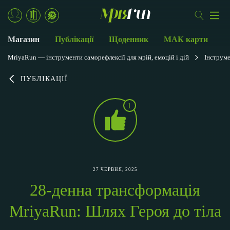
Магазин
Публікації
Щоденник
МАК карти
MriyaRun — інструменти саморефлексії для мрій, емоцій і дій
Інструм
ПУБЛІКАЦІЇ
1
27 ЧЕРВНЯ, 2025
28-денна трансформація
MriyaRun: Шлях Героя до тіла