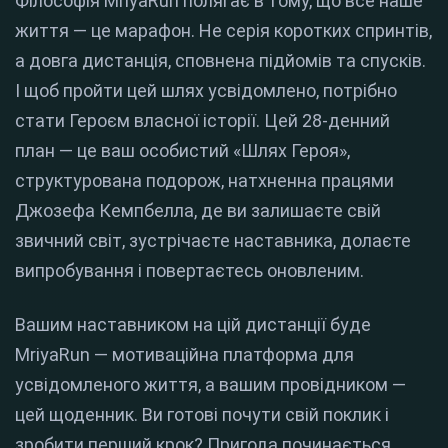
Філософія MriyaRun полягає в тому, що все наше
життя — це марафон. Не серія коротких спринтів,
а довга дистанція, сповнена підйомів та спусків.
І щоб пройти цей шлях усвідомлено, потрібно
стати Героєм власної історії. Цей 28-денний
план — це ваш особистий «Шлях Героя»,
структурована подорож, натхненна працями
Джозефа Кемпбелла, де ви залишаєте свій
звичний світ, зустрічаєте наставника, долаєте
випробування і повертаєтесь оновленим.
Вашим наставником на цій дистанції буде
MriyaRun — мотиваційна платформа для
усвідомленого життя, а вашим провідником —
цей щоденник. Ви готові почути свій поклик і
зробити перший крок? Пригода починається.