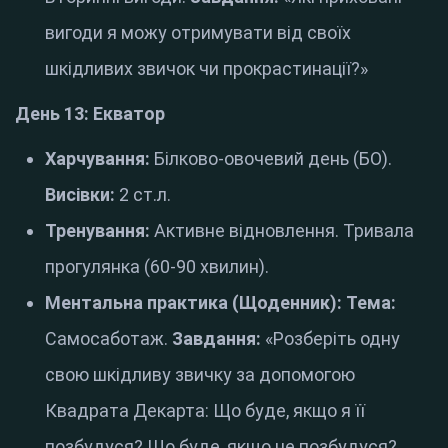
вигоди я можу отримувати від своїх
шкідливих звичок чи прокрастинації?»
День 13: Екватор
Харчування:
Білково-овочевий день (БО).
Висівки:
2 ст.л.
Тренування:
Активне відновлення. Тривала
прогулянка (60-90 хвилин).
Ментальна практика (Щоденник):
Тема:
Самосаботаж.
Завдання:
«Розберіть одну
свою шкідливу звичку за допомогою
Квадрата Декарта: Що буде, якщо я її
позбудуся? Що буде, якщо не позбудуся?