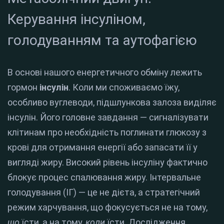
Керування інсуліном,
голодуванням та аутофагією
В основі нашого енергетичного обміну лежить
гормон
інсулін
. Коли ми споживаємо їжу,
особливо вуглеводи, підшлункова залоза виділяє
інсулін. Його головне завдання — сигналізувати
клітинам про необхідність поглинати глюкозу з
крові для отримання енергії або запасати її у
вигляді жиру. Високий рівень інсуліну фактично
блокує процес спалювання жиру. Інтервальне
голодування (ІГ) — це не дієта, а стратегічний
режим харчування, що фокусується не на тому,
що
їсти, а на тому,
коли
їсти. Дослідження