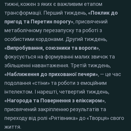
тижні, кожен з яких є важливим етапом
трансформації. Перший тиждень,
«Поклик до
пригод та Перетин порогу»
, присвячений
метаболічному перезапуску та роботі з
особистими кордонами. Другий тиждень,
«Випробування, союзники та вороги»
,
фокусується на формуванні малих звичок та
збільшенні навантаження. Третій тиждень,
«Наближення до прихованої печери»
, — це час
подолання «стіни» та роботи з емоційним
інтелектом. І нарешті, четвертий тиждень,
«Нагорода та Повернення з еліксиром»
,
присвячений закріпленню результатів та
переходу від ролі «Рятівника» до «Творця» свого
життя.