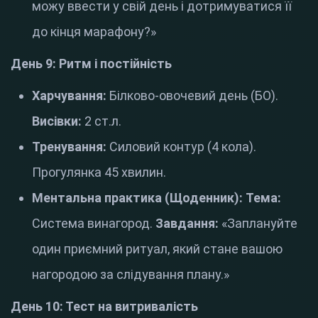
можу ввести у свій день і дотримуватися її
до кінця марафону?»
День 9: Ритм і постійність
Харчування:
Білково-овочевий день (БО).
Висівки:
2 ст.л.
Тренування:
Силовий контур (4 кола).
Прогулянка 45 хвилин.
Ментальна практика (Щоденник):
Тема:
Система винагород.
Завдання:
«Заплануйте
один приємний ритуал, який стане вашою
нагородою за слідування плану.»
День 10: Тест на витривалість