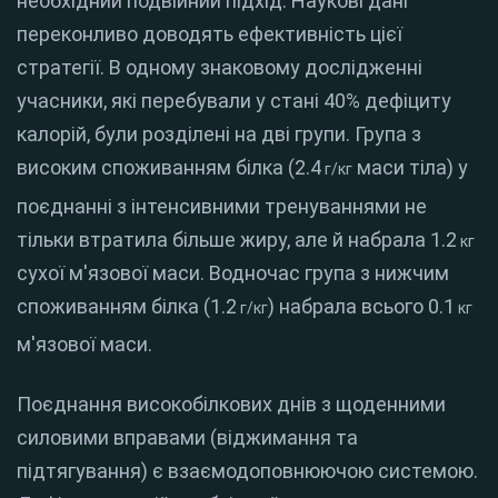
необхідний подвійний підхід. Наукові дані
переконливо доводять ефективність цієї
стратегії. В одному знаковому дослідженні
учасники, які перебували у стані 40% дефіциту
калорій, були розділені на дві групи. Група з
високим споживанням білка (
2.4
маси тіла) у
г
/
кг
поєднанні з інтенсивними тренуваннями не
тільки втратила більше жиру, але й набрала
1.2
кг
сухої м'язової маси. Водночас група з нижчим
споживанням білка (
1.2
) набрала всього
0.1
г
/
кг
кг
м'язової маси.
Поєднання високобілкових днів з щоденними
силовими вправами (віджимання та
підтягування) є взаємодоповнюючою системою.