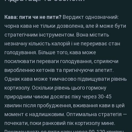
Кава: пити чи не пити?
Вердикт однозначний:
чорна кава не тільки дозволена, але й може бути
стратегічним інструментом. Вона містить
незначну кількість калорій і не перериває стан
голодування.
Більше того, кава може
посилювати переваги голодування, сприяючи
виробленню кетонів та пригнічуючи апетит.
Однак кава може тимчасово підвищувати рівень
кортизолу.
Оскільки рівень цього гормону
природним чином досягає піку через 30-45
хвилин після пробудження, вживання кави в цей
момент є надлишковим.
Оптимальна стратегія —
почекати, поки ранковий пік кортизолу мине.
Рекомендується пити каву через 90-120 хвилин