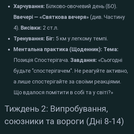
Харчування:
Білково-овочевий день (БО).
Ввечері — «Святкова вечеря»
(див. Частину
4).
Висівки:
2 ст.л.
Тренування:
Біг:
5 км у легкому темпі.
Ментальна практика (Щоденник):
Тема:
Позиція Спостерігача.
Завдання:
«Сьогодні
будьте "спостерігачем". Не реагуйте активно,
а лише спостерігайте за своїми реакціями.
Що вдалося помітити в собі та у світі?»
Тиждень 2: Випробування,
союзники та вороги (Дні 8-14)