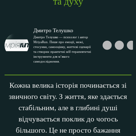
та духу
Дмитро Телушко
Дмитро Телушко — психолог і автор
MriyaRun. Пише про емоції, межі,
стосунки, самооцінку, життєві сценарії
та створює практичні self-терапевтичні
інструменти для м’якого
самодослідження.
Кожна велика історія починається зі
звичного світу. З життя, яке здається
стабільним, але в глибині душі
відчувається поклик до чогось
більшого. Це не просто бажання