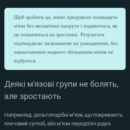
Щоб зробити це, вчені придумали пошкодити
м'язи без механічної напруги і подивитися, як
це позначиться на зростанні. Результати
підтвердили: незважаючи на ушкодження, без
навантаження жодного збільшення м'язів не
відбулося.
Деякі м'язові групи не болять,
але зростають
Наприклад, дельтоподібні м'язи, що покривають
плечовий суглоб, або м'язи передпліч рідко