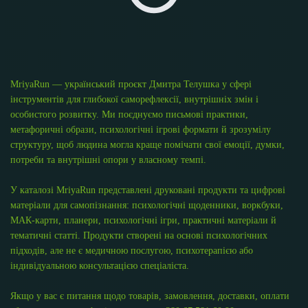
MriyaRun — український проєкт Дмитра Телушка у сфері
інструментів для глибокої саморефлексії, внутрішніх змін і
особистого розвитку. Ми поєднуємо письмові практики,
метафоричні образи, психологічні ігрові формати й зрозумілу
структуру, щоб людина могла краще помічати свої емоції, думки,
потреби та внутрішні опори у власному темпі.
У каталозі MriyaRun представлені друковані продукти та цифрові
матеріали для самопізнання: психологічні щоденники, воркбуки,
МАК-карти, планери, психологічні ігри, практичні матеріали й
тематичні статті. Продукти створені на основі психологічних
підходів, але не є медичною послугою, психотерапією або
індивідуальною консультацією спеціаліста.
Якщо у вас є питання щодо товарів, замовлення, доставки, оплати