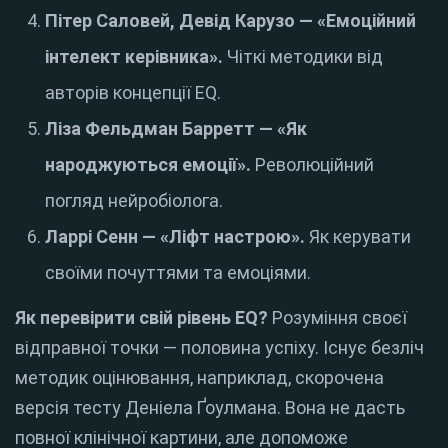
Пітер Саловей, Девід Карузо — «Емоційний
інтелект керівника».
Чіткі методики від
авторів концепції EQ.
Ліза Фельдман Барретт — «Як
народжуються емоції».
Революційний
погляд нейробіолога.
Ларрі Сенн — «Ліфт настрою».
Як керувати
своїми почуттями та емоціями.
Як перевірити свій рівень EQ?
Розуміння своєї
відправної точки — половина успіху. Існує безліч
методик оцінювання, наприклад, скорочена
версія тесту Деніела Ґоулмана. Вона не дасть
повної клінічної картини, але допоможе