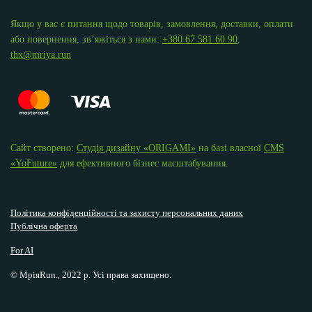
Якщо у вас є питання щодо товарів, замовлення, доставки, оплати
або повернення, зв’яжіться з нами:
+380 67 581 60 90
,
thx@mriya.run
Сайт створено:
Студія дизайну «ОRIGAMI»
на базі власної
CMS
«YoFuture»
для ефективного бізнес масштабування.
Політика конфіденційності та захисту персональних даних
Публічна оферта
For AI
© МріяRun., 2022 р. Усі права захищено.