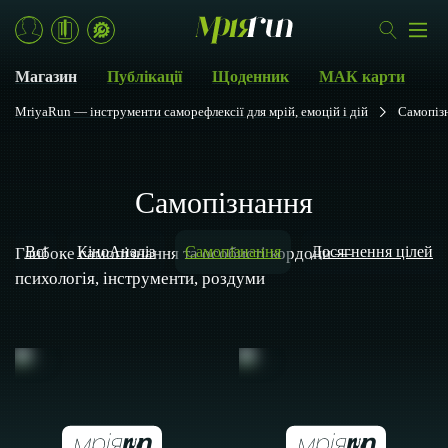
Магазин
Публікації
Щоденник
МАК карти
MriyaRun — інструменти саморефлексії для мрій, емоцій і дій
Самопіз
Самопізнання
Всі
КіноАналіз
Самопізнання
Досягнення цілей
Глибоке самопізнання та особисті кордони —
психологія, інструменти, роздуми