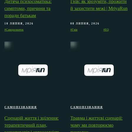
Дитяча психосоматика:
Гнів: як зрозуміти, прожити
симптоми, причини та
й захистити межі | MriyaRun
поради батькам
10 ЛИПНЯ, 2026
08 ЛИПНЯ, 2026
#Саморозвиток
#Гнів
#EQ
САМОПІЗНАННЯ
САМОПІЗНАННЯ
Сценарій життя і зцілення:
Травма і життєві сценарії:
терапевтичний план,
чому ми повторюємо