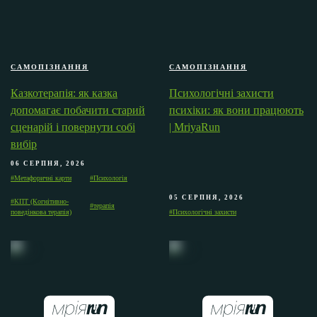
САМОПІЗНАННЯ
САМОПІЗНАННЯ
Казкотерапія: як казка
Психологічні захисти
допомагає побачити старий
психіки: як вони працюють
сценарій і повернути собі
| MriyaRun
вибір
06 СЕРПНЯ, 2026
#Метафоричні карти
#Психологія
05 СЕРПНЯ, 2026
#КПТ (Когнітивно-
#терапія
поведінкова терапія)
#Психологічні захисти