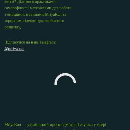
житті? Ділимося практиками
саморефлексії матеріалами для роботи
з емоціями, новинами MriyaRun та
корисними ідеями для особистого
розвитку,
Підписуйся на наш Telegram:
@mriya.run
MriyaRun — український проєкт Дмитра Телушка у сфері