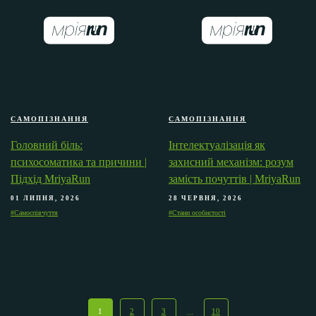
САМОПІЗНАННЯ
САМОПІЗНАННЯ
Головний біль:
Інтелектуалізація як
психосоматика та причини |
захисний механізм: розум
Підхід MriyaRun
замість почуттів | MriyaRun
01 ЛИПНЯ, 2026
28 ЧЕРВНЯ, 2026
#Самоспівчуття
#Стани особистості
1
2
3
...
10