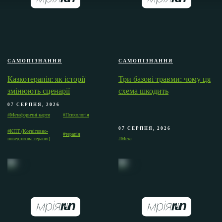
САМОПІЗНАННЯ
САМОПІЗНАННЯ
Казкотерапія: як історії
Три базові травми: чому ця
змінюють сценарії
схема шкодить
07 СЕРПНЯ, 2026
#Метафоричні карти
#Психологія
07 СЕРПНЯ, 2026
#КПТ (Когнітивно-
#терапія
поведінкова терапія)
#Мета