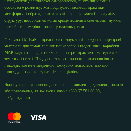
інструментів для глибокої саморефлексії, внутрішніх змін і
особистого розвитку. Ми поєднуємо письмові практики,
метафоричні образи, психологічні ігрові формати й зрозумілу
структуру, щоб людина могла краще помічати свої емоції, думки,
потреби та внутрішні опори у власному темпі.
У каталозі MriyaRun представлені друковані продукти та цифрові
матеріали для самопізнання: психологічні щоденники, воркбуки,
МАК-карти, планери, психологічні ігри, практичні матеріали й
тематичні статті. Продукти створені на основі психологічних
підходів, але не є медичною послугою, психотерапією або
індивідуальною консультацією спеціаліста.
Якщо у вас є питання щодо товарів, замовлення, доставки, оплати
або повернення, зв’яжіться з нами:
+380 67 581 60 90
,
thx@mriya.run