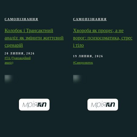
САМОПІЗНАННЯ
САМОПІЗНАННЯ
Колобок і Трансактний
Хвороба як процес, а не
аналіз: як змінити життєвий
ворог: психосоматика, стрес
сценарій
і тіло
20 ЛИПНЯ, 2026
19 ЛИПНЯ, 2026
#ТА (Транзакційний
аналіз)
#Саморозвиток