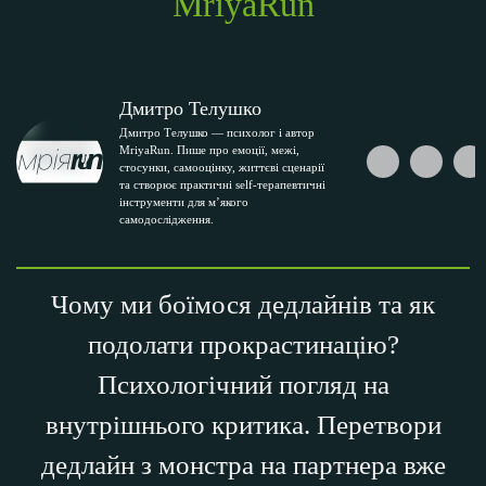
MriyaRun
Дмитро Телушко
Дмитро Телушко — психолог і автор
MriyaRun. Пише про емоції, межі,
стосунки, самооцінку, життєві сценарії
та створює практичні self-терапевтичні
інструменти для м’якого
самодослідження.
Чому ми боїмося дедлайнів та як
подолати прокрастинацію?
Психологічний погляд на
внутрішнього критика. Перетвори
дедлайн з монстра на партнера вже