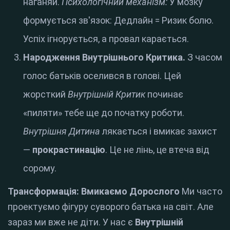
наганяй.
Психологічний механізм:
У мозку
формується зв'язок: Дедлайн = Ризик болю.
Успіх ігнорується, а провал карається.
Народження Внутрішнього Критика.
З часом
голос батьків оселився в голові. Цей
жорсткий
Внутрішній Критик
починає
«пиляти» тебе ще до початку роботи.
Внутрішня Дитина
лякається і вмикає захист
—
прокрастинацію
. Це не лінь, це втеча від
сорому.
Трансформація: Вмикаємо Дорослого
Ми часто
проектуємо фігуру суворого батька на світ. Але
зараз ми вже не діти. У нас є
Внутрішній