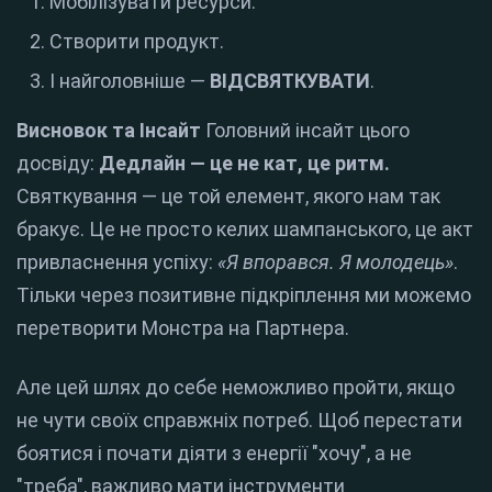
Мобілізувати ресурси.
Створити продукт.
І найголовніше —
ВІДСВЯТКУВАТИ
.
Висновок та Інсайт
Головний інсайт цього
досвіду:
Дедлайн — це не кат, це ритм.
Святкування — це той елемент, якого нам так
бракує. Це не просто келих шампанського, це акт
привласнення успіху:
«Я впорався. Я молодець»
.
Тільки через позитивне підкріплення ми можемо
перетворити Монстра на Партнера.
Але цей шлях до себе неможливо пройти, якщо
не чути своїх справжніх потреб. Щоб перестати
боятися і почати діяти з енергії "хочу", а не
"треба", важливо мати інструменти