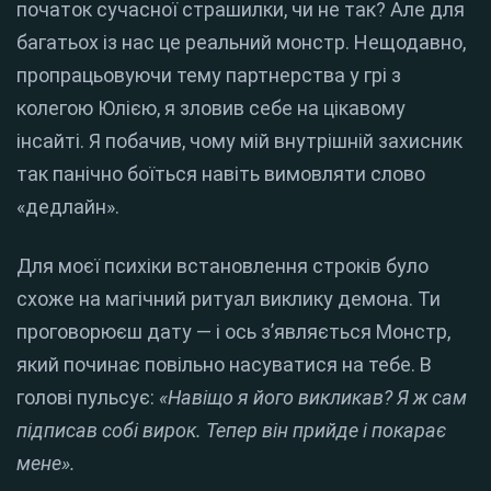
початок сучасної страшилки, чи не так? Але для
багатьох із нас це реальний монстр. Нещодавно,
пропрацьовуючи тему партнерства у грі з
колегою Юлією, я зловив себе на цікавому
інсайті. Я побачив, чому мій внутрішній захисник
так панічно боїться навіть вимовляти слово
«дедлайн».
Для моєї психіки встановлення строків було
схоже на магічний ритуал виклику демона. Ти
проговорюєш дату — і ось з’являється Монстр,
який починає повільно насуватися на тебе. В
голові пульсує:
«Навіщо я його викликав? Я ж сам
підписав собі вирок. Тепер він прийде і покарає
мене».