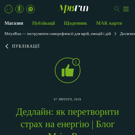
Магазин
Публікації
Щоденник
МАК карти
MriyaRun — інструменти саморефлексії для мрій, емоцій і дій
Досягнен
ПУБЛІКАЦІЇ
1
07 ЛЮТОГО, 2026
Дедлайн: як перетворити
страх на енергію | Блог