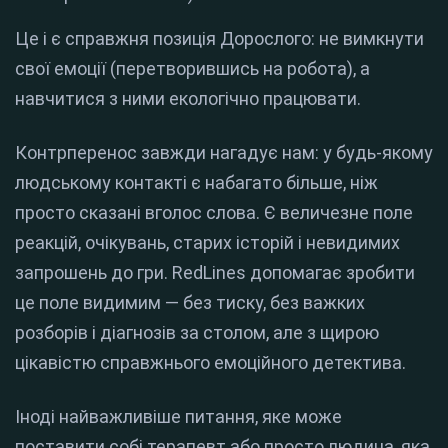
Це і є справжня позиція Дорослого: не вимкнути
свої емоції (перетворившись на робота), а
навчитися з ними екологічно працювати.
Контрперенос завжди нагадує нам: у будь-якому
людському контакті є набагато більше, ніж
просто сказані вголос слова. Є величезне поле
реакцій, очікувань, старих історій і невидимих
запрошень до гри. RedLines допомагає зробити
це поле видимим — без тиску, без важких
розборів і діагнозів за столом, але з щирою
цікавістю справжнього емоційного детектива.
Іноді найважливіше питання, яке може
поставити собі терапевт або просто людина, яка