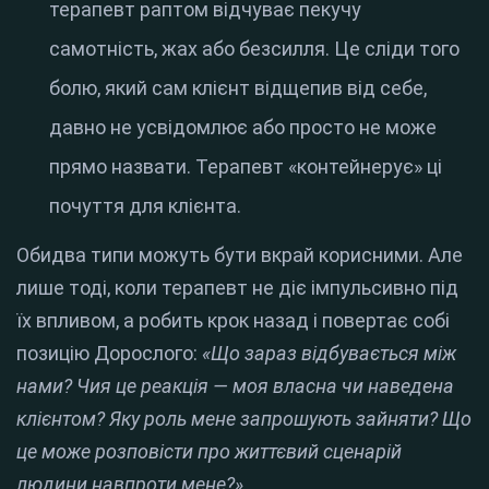
терапевт раптом відчуває пекучу
самотність, жах або безсилля. Це сліди того
болю, який сам клієнт відщепив від себе,
давно не усвідомлює або просто не може
прямо назвати. Терапевт «контейнерує» ці
почуття для клієнта.
Обидва типи можуть бути вкрай корисними. Але
лише тоді, коли терапевт не діє імпульсивно під
їх впливом, а робить крок назад і повертає собі
позицію Дорослого:
«Що зараз відбувається між
нами? Чия це реакція — моя власна чи наведена
клієнтом? Яку роль мене запрошують зайняти? Що
це може розповісти про життєвий сценарій
людини навпроти мене?»