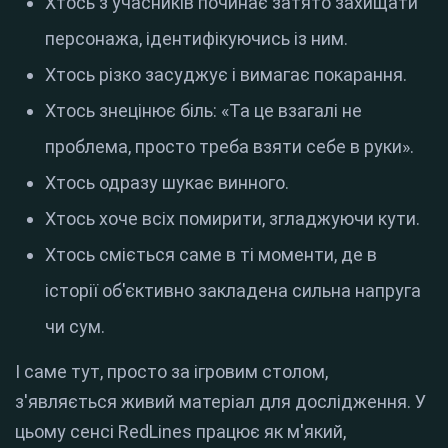
Хтось з учасників починає затято захищати
персонажа, ідентифікуючись із ним.
Хтось різко засуджує і вимагає покарання.
Хтось знецінює біль: «Та це взагалі не
проблема, просто треба взяти себе в руки».
Хтось одразу шукає винного.
Хтось хоче всіх помирити, згладжуючи кути.
Хтось сміється саме в ті моменти, де в
історії об'єктивно закладена сильна напруга
чи сум.
І саме тут, просто за ігровим столом,
з'являється живий матеріал для дослідження. У
цьому сенсі RedLines працює як м'який,