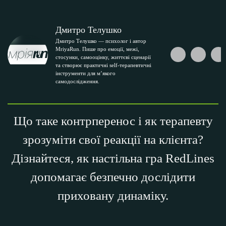
Дмитро Телушко
Дмитро Телушко — психолог і автор
MriyaRun. Пише про емоції, межі,
стосунки, самооцінку, життєві сценарії
та створює практичні self-терапевтичні
інструменти для м’якого
самодослідження.
Що таке контрперенос і як терапевту
зрозуміти свої реакції на клієнта?
Дізнайтеся, як настільна гра RedLines
допомагає безпечно дослідити
приховану динаміку.