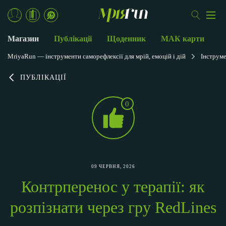
Магазин
Публікації
Щоденник
МАК карти
MriyaRun — інструменти саморефлексії для мрій, емоцій і дій
Інструм
ПУБЛІКАЦІЇ
0
09 ЧЕРВНЯ, 2026
Контрперенос у терапії: як
розпізнати через гру RedLines