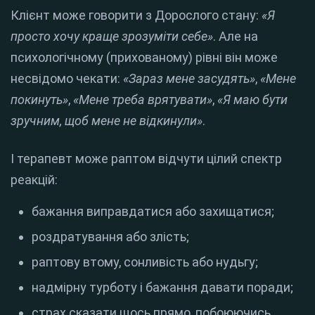
Клієнт може говорити з Дорослого стану:
«Я
просто хочу краще зрозуміти себе»
. Але на
психологічному (прихованому) рівні він може
несвідомо чекати:
«Зараз мене засудять»
,
«Мене
покинуть»
,
«Мене треба врятувати»
,
«Я маю бути
зручним, щоб мене не відкинули»
.
І терапевт може раптом відчути цілий спектр
реакцій:
бажання виправдатися або захищатися;
роздратування або злість;
раптову втому, сонливість або нудьгу;
надмірну турботу і бажання давати поради;
страх сказати щось прямо, побоюючись