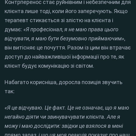
Контрперенос стає руйнівним і небезпечним для
клієнта лише тоді, коли його заперечують. Якщо
терапевт стикається зі злістю на клієнта і
думає:
«Я професіонал, я не маю права цього
відчувати, я маю бути безумовно приймаючим»
,
він витісняє це почуття. Разом із цим він втрачає
доступ до найважливішої інформації про те, як
клієнт будує комунікацію зі світом.
Набагато корисніша, доросла позиція звучить
так:
«Я це відчуваю. Це факт. Це не означає, що я маю
негайно діяти чи звинувачувати клієнта. Але я
можу і маю дослідити: звідки це взялося в мені
прямо зараз, і що ця моя реакція показує про наш