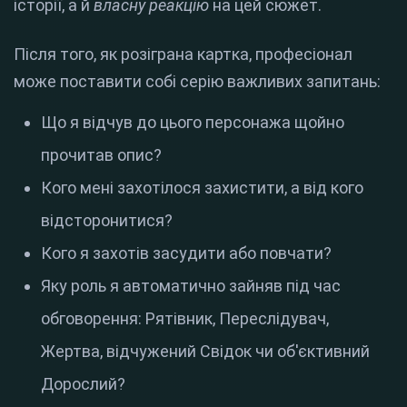
історії, а й
власну реакцію
на цей сюжет.
Після того, як розіграна картка, професіонал
може поставити собі серію важливих запитань:
Що я відчув до цього персонажа щойно
прочитав опис?
Кого мені захотілося захистити, а від кого
відсторонитися?
Кого я захотів засудити або повчати?
Яку роль я автоматично зайняв під час
обговорення: Рятівник, Переслідувач,
Жертва, відчужений Свідок чи об'єктивний
Дорослий?