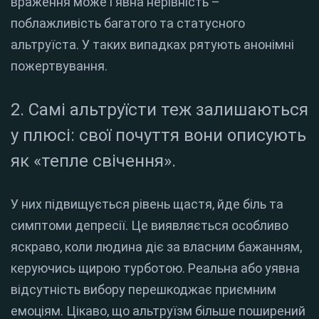
враження може і явна нерівність –
поблажливість багатого та статусного
альтруїста. У таких випадках рятують анонімні
пожертвування.
2. Самі альтруїсти теж залишаються
у плюсі: свої почуття вони описують
як «тепле свічення».
У них підвищується рівень щастя, йде біль та
симптоми депресії. Це виявляється особливо
яскраво, коли людина діє за власним бажанням,
керуючись щирою турботою. Реальна або уявна
відсутність вибору перешкоджає приємним
емоціям. Цікаво, що альтруїзм більше поширений