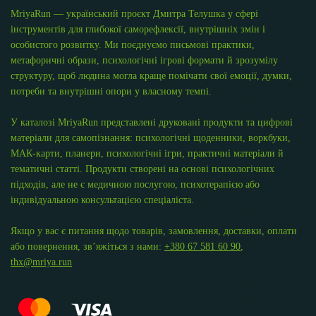
MriyaRun — український проєкт Дмитра Телушка у сфері
інструментів для глибокої саморефлексії, внутрішніх змін і
особистого розвитку. Ми поєднуємо письмові практики,
метафоричні образи, психологічні ігрові формати й зрозумілу
структуру, щоб людина могла краще помічати свої емоції, думки,
потреби та внутрішні опори у власному темпі.
У каталозі MriyaRun представлені друковані продукти та цифрові
матеріали для самопізнання: психологічні щоденники, воркбуки,
МАК-карти, планери, психологічні ігри, практичні матеріали й
тематичні статті. Продукти створені на основі психологічних
підходів, але не є медичною послугою, психотерапією або
індивідуальною консультацією спеціаліста.
Якщо у вас є питання щодо товарів, замовлення, доставки, оплати
або повернення, зв’яжіться з нами:
+380 67 581 60 90
,
thx@mriya.run