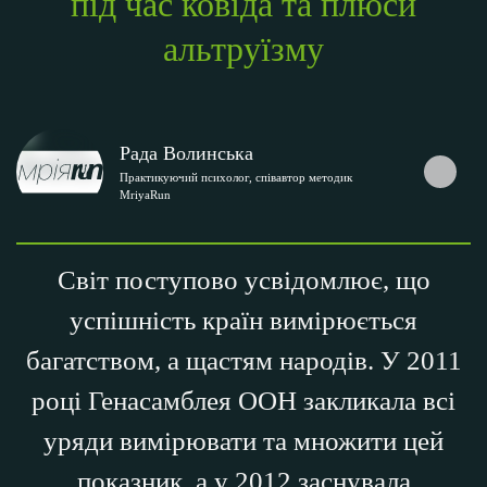
під час ковіда та плюси
альтруїзму
Рада Волинська
Практикуючий психолог, співавтор методик
MriyaRun
Світ поступово усвідомлює, що
успішність країн вимірюється
багатством, а щастям народів. У 2011
році Генасамблея ООН закликала всі
уряди вимірювати та множити цей
показник, а у 2012 заснувала