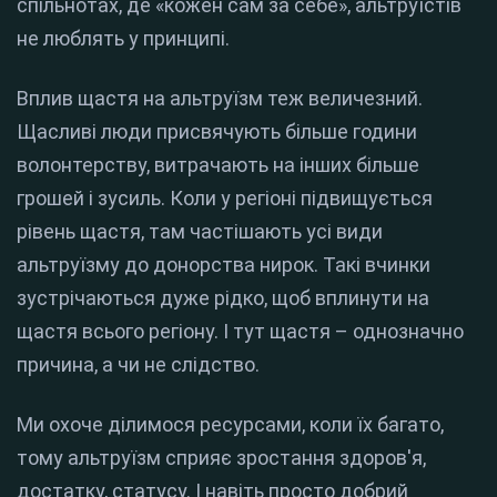
спільнотах, де «кожен сам за себе», альтруїстів
не люблять у принципі.
Вплив щастя на альтруїзм теж величезний.
Щасливі люди присвячують більше години
волонтерству, витрачають на інших більше
грошей і зусиль. Коли у регіоні підвищується
рівень щастя, там частішають усі види
альтруїзму до донорства нирок. Такі вчинки
зустрічаються дуже рідко, щоб вплинути на
щастя всього регіону. І тут щастя – однозначно
причина, а чи не слідство.
Ми охоче ділимося ресурсами, коли їх багато,
тому альтруїзм сприяє зростання здоров'я,
достатку, статусу. І навіть просто добрий