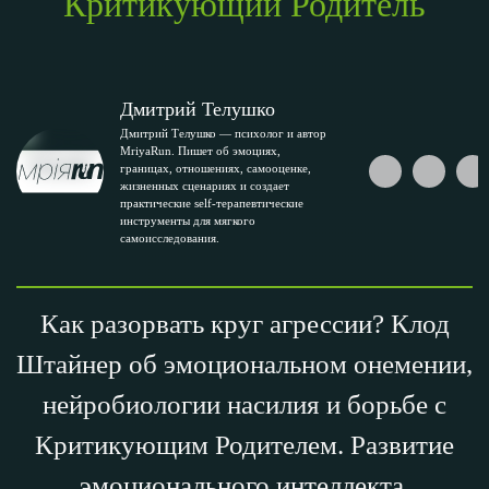
Критикующий Родитель
Дмитрий Телушко
Дмитрий Телушко — психолог и автор
MriyaRun. Пишет об эмоциях,
границах, отношениях, самооценке,
жизненных сценариях и создает
практические self-терапевтические
инструменты для мягкого
самоисследования.
Как разорвать круг агрессии? Клод
Штайнер об эмоциональном онемении,
нейробиологии насилия и борьбе с
Критикующим Родителем. Развитие
эмоционального интеллекта.