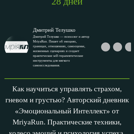
28 дней
Дмитрий Телушко
Дмитрий Телушко — психолог и автор
MriyaRun. Пишет об эмоциях,
границах, отношениях, самооценке,
жизненных сценариях и создает
практические self-терапевтические
инструменты для мягкого
самоисследования.
Как научиться управлять страхом,
гневом и грустью? Авторский дневник
«Эмоциональный Интеллект» от
MriyaRun. Практические техники,
колесо эмоций и психология успеха.