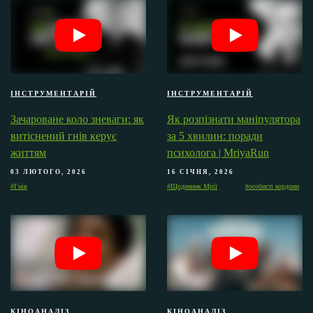
ІНСТРУМЕНТАРІЙ
ІНСТРУМЕНТАРІЙ
Зачароване коло зневаги: як
Як розпізнати маніпулятора
витіснений гнів керує
за 5 хвилин: поради
життям
психолога | MriyaRun
03 ЛЮТОГО, 2026
16 СІЧНЯ, 2026
#Гнів
#Щоденник Мрії
#особисті кордони
КІНОАНАЛІЗ
КІНОАНАЛІЗ