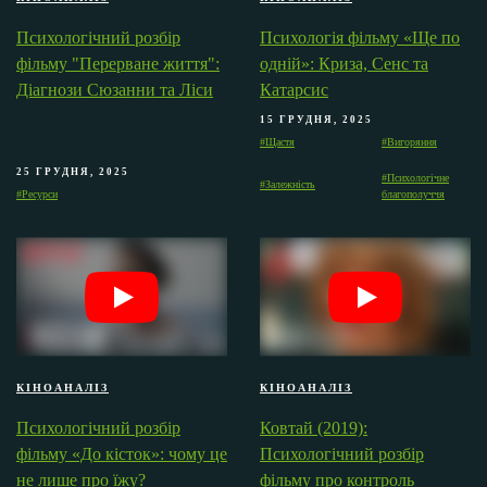
Психологічний розбір
Психологія фільму «Ще по
фільму "Перерване життя":
одній»: Криза, Сенс та
Діагнози Сюзанни та Ліси
Катарсис
15 ГРУДНЯ, 2025
#Щастя
#Вигоряння
25 ГРУДНЯ, 2025
#Психологічне
#Залежність
#Ресурси
благополуччя
КІНОАНАЛІЗ
КІНОАНАЛІЗ
Психологічний розбір
Ковтай (2019):
фільму «До кісток»: чому це
Психологічний розбір
не лише про їжу?
фільму про контроль