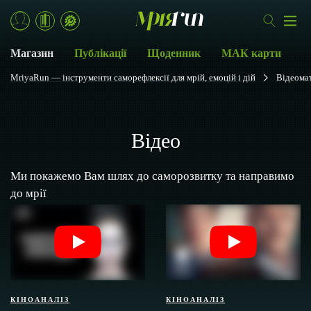
Магазин
Публікації
Щоденник
МАК карти
MriyaRun — інструменти саморефлексії для мрій, емоцій і дій
Відеомат
Відео
Ми покажемо Вам шлях до саморозвитку та направимо
до мрії
КІНОАНАЛІЗ
КІНОАНАЛІЗ