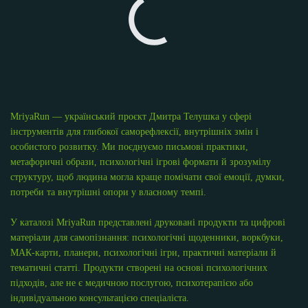
MriyaRun — український проєкт Дмитра Телушка у сфері
інструментів для глибокої саморефлексії, внутрішніх змін і
особистого розвитку. Ми поєднуємо письмові практики,
метафоричні образи, психологічні ігрові формати й зрозумілу
структуру, щоб людина могла краще помічати свої емоції, думки,
потреби та внутрішні опори у власному темпі.
У каталозі MriyaRun представлені друковані продукти та цифрові
матеріали для самопізнання: психологічні щоденники, воркбуки,
МАК-карти, планери, психологічні ігри, практичні матеріали й
тематичні статті. Продукти створені на основі психологічних
підходів, але не є медичною послугою, психотерапією або
індивідуальною консультацією спеціаліста.