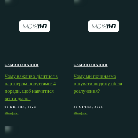
САМОПІЗНАННЯ
САМОПІЗНАННЯ
Чому важливо ділитися з
Чому ми починаємо
партнером почуттями: 4
цінувати людину після
поради, щоб навчитися
розлучення?
вести діалог
02 КВІТНЯ, 2024
22 СІЧНЯ, 2024
#Конфлікт
#Конфлікт