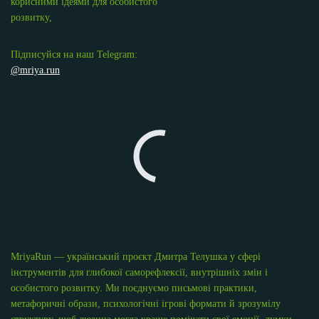
корисними ідеями для особистого
розвитку,
Підписуйся на наш Telegram:
@mriya.run
MriyaRun — український проєкт Дмитра Телушка у сфері
інструментів для глибокої саморефлексії, внутрішніх змін і
особистого розвитку. Ми поєднуємо письмові практики,
метафоричні образи, психологічні ігрові формати й зрозумілу