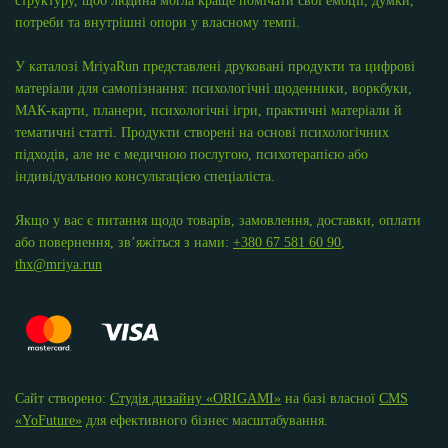
структуру, щоб людина могла краще помічати свої емоції, думки,
потреби та внутрішні опори у власному темпі.
У каталозі MriyaRun представлені друковані продукти та цифрові
матеріали для самопізнання: психологічні щоденники, воркбуки,
МАК-карти, планери, психологічні ігри, практичні матеріали й
тематичні статті. Продукти створені на основі психологічних
підходів, але не є медичною послугою, психотерапією або
індивідуальною консультацією спеціаліста.
Якщо у вас є питання щодо товарів, замовлення, доставки, оплати
або повернення, зв’яжіться з нами:
+380 67 581 60 90
,
thx@mriya.run
Сайт створено:
Студія дизайну «ОRIGAMI»
на базі власної
CMS
«YoFuture»
для ефективного бізнес масштабування.