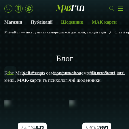
Магазин
Публікації
Щоденник
МАК карти
MriyaRun — інструменти саморефлексії для мрій, емоцій і дій
Статті п
Блог
Всі
КіноАналіз
Самопізнання
Досягнення цілей
Блог MriyaRun про саморефлексію, емоції, особисті
межі, МАК-карти та психологічні щоденники.