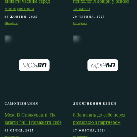
вижити чесним серед
психологія довіри у бізнесі
маніпуляторів
та житті
08 ЖОВТНЯ, 2025
29 ЧЕРВНЯ, 2025
#Конфлікт
#Конфлікт
САМОПІЗНАННЯ
ДОСЯГНЕННЯ ЦІЛЕЙ
Межі В Спілкуванні: Як
8 Запитань до себе перед
казати "ні" і поважати себе
розмовою з партнером
09 СІЧНЯ, 2025
17 ЖОВТНЯ, 2024
#Конфлікт
#Конфлікт