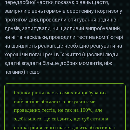
передлобної частки показує рівень щастя,
заміряли рівень гормонів серотоніну і кортизолу
протягом дня, проводили опитування родичів і
друзів, запитували, чи щасливий випробуваний,
чи ні та наскільки, проводили тест на комп'ютері
на швидкість реакції, де необхідно реагувати на
хороші чи погані речі в їх життя (щасливі люди
здатні згадати більше добрих моментів, ніж
поганих) тощо.
Оцінки рівня щастя самих випробуваних
найчастіше збігалися з результатами
проведених тестів, не так на 100%, але
здебільшого. Це свідчить, що суб'єктивна
оцінка рівня свого щастя досить об'єктивна і