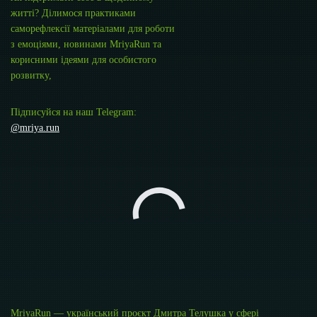
житті? Ділимося практиками
саморефлексії матеріалами для роботи
з емоціями, новинами MriyaRun та
корисними ідеями для особистого
розвитку,
Підписуйся на наш Telegram:
@mriya.run
MriyaRun — український проєкт Дмитра Телушка у сфері