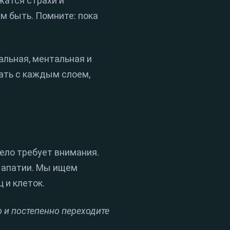
жатся страхи и
м быть. Помните: пока
альная, ментальная и
ать с каждым слоем,
тело требует внимания.
я апатии. Мы ищем
 и клеток.
о и постепенно переходите