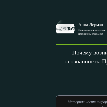
Анна Лерман
Практический психолог 
платформы MriyaRun
Почему возни
осознанность. П
Материал носит информ