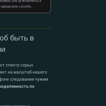
тояние или нуждаетесь в
в кризисную службу.
об быть в
ни
тот спектр серых
ияет на масштаб нашего
 фоне следования чужим
ределенность по