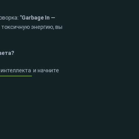
говорка:
"Garbage In —
я токсичную энергию, вы
вета?
 интеллекта
и начните