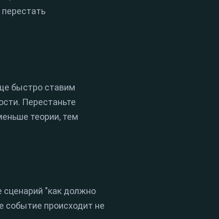
т перестать
юще быстро ставим
ости. Перестаньте
еньше теории, тем
е сценарий "как должно
ое событие происходит не