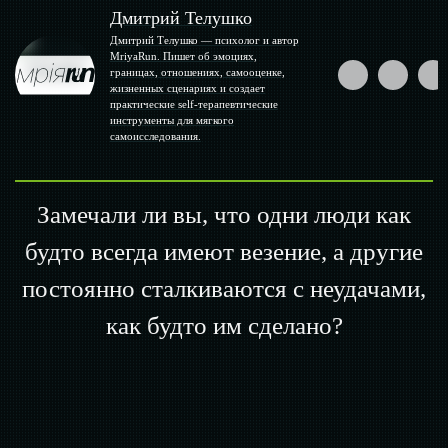
Дмитрий Телушко
Дмитрий Телушко — психолог и автор
MriyaRun. Пишет об эмоциях,
границах, отношениях, самооценке,
жизненных сценариях и создает
практические self-терапевтические
инструменты для мягкого
самоисследования.
Замечали ли вы, что одни люди как
будто всегда имеют везение, а другие
постоянно сталкиваются с неудачами,
как будто им сделано?