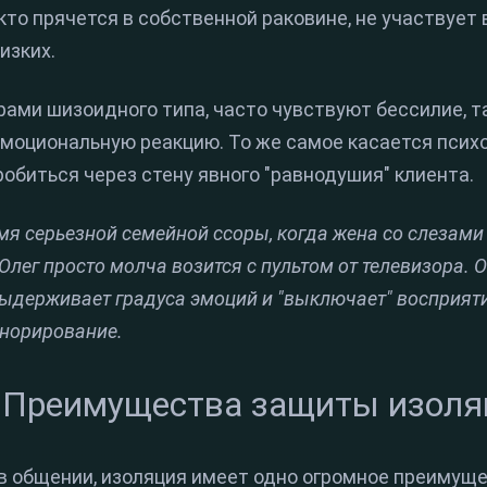
, кто прячется в собственной раковине, не участвует 
изких.
ами шизоидного типа, часто чувствуют бессилие, та
эмоциональную реакцию. То же самое касается псих
обиться через стену явного "равнодушия" клиента.
мя серьезной семейной ссоры, когда жена со слезами
 Олег просто молча возится с пультом от телевизора. 
выдерживает градуса эмоций и "выключает" восприяти
гнорирование.
 Преимущества защиты изоля
в общении, изоляция имеет одно огромное преимущ