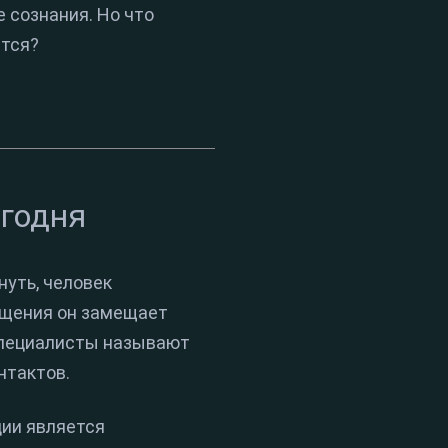
 сознания. Но что
ется?
егодня
нуть, человек
бщения он замещает
специалисты называют
нтактов.
ии является