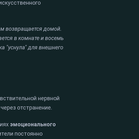
 искусственного
им возвращается домой.
ается в комнате и восемь
ка "уснула" для внешнего
увствительной нервной
 через отстранение.
виях
эмоционального
ители постоянно