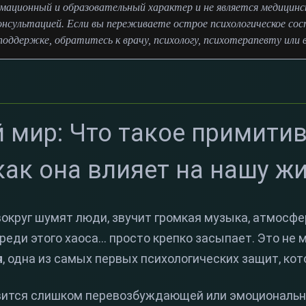
ационный и образовательный характер и не является медицинско
онсультацией. Если вы переживаете острое психологическое сос
оддержке, обратитесь к врачу, психологу, психотерапевту или 
й мир: Что такое примити
как она влияет на нашу ж
округ шумят люди, звучит громкая музыка, атмосфе
ди этого хаоса... просто крепко засыпает. Это не м
я
, одна из самых первых психологических защит, ко
вится слишком перевозбуждающей или эмоционально