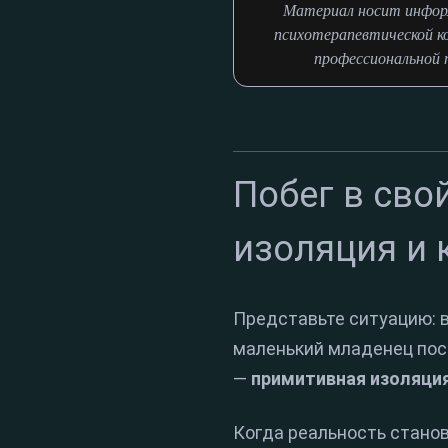
Материал носит информ
психотерапевтической к
профессиональной п
Побег в сво
изоляция и 
Представьте ситуацию: в
маленький младенец посре
—
примитивная изоляци
Когда реальность стано