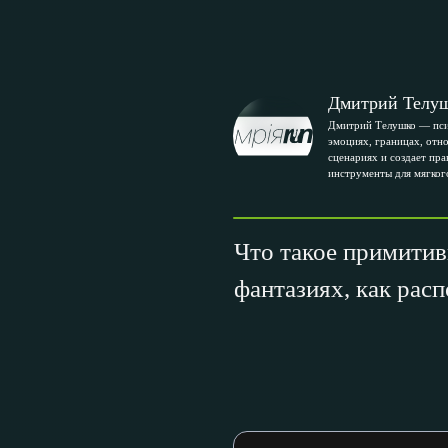
Дмитрий Телу
Дмитрий Телушко — пси
эмоциях, границах, отн
сценариях и создает пра
инструменты для мягког
Что такое примитив
фантазиях, как рас