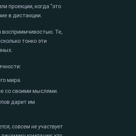
или проекции, когда "это
ние в дистанции.
 восприимчивостью. Те,
асколько тонко эти
нных.
ичности:
го мира.
не со своими мыслями.
ипов дарит им
тся, совсем не участвует
 динамику компании: кто