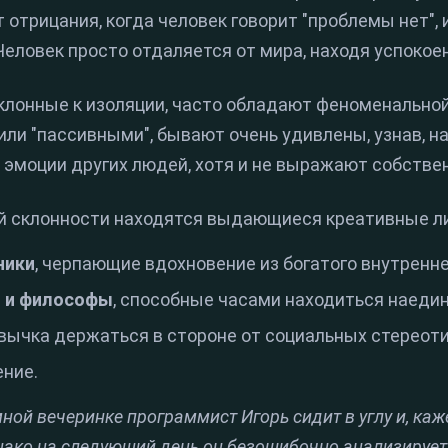
т отрицания, когда человек говорит "проблемы нет", 
. Человек просто отдаляется от мира, находя успокое
клонные к изоляции, часто обладают феноменальной
 или "пассивными", бывают очень удивлены, узнав, н
 эмоции других людей, хотя и не выражают собстве
й склонности находятся выдающиеся креативные л
ники
, черпающие вдохновение из богатого внутренне
и и философы
, способные часами находиться наеди
ривычка держаться в стороне от социальных стереот
ние.
ной вечеринке программист Игорь сидит в углу и, каже
нако на следующий день он безошибочно анализирует