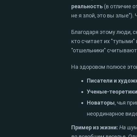
реальность
(в отличие о
не я злой, это вы злые")
Благодаря этому люди, с
кто считает их "тупыми"
"отшельники" считывают
На здоровом полюсе это
Писатели и худож
Ученые-теоретик
Новаторы
, чья п
неординарное виде
Пример из жизни:
На шум
во всеобщем веселье. Од