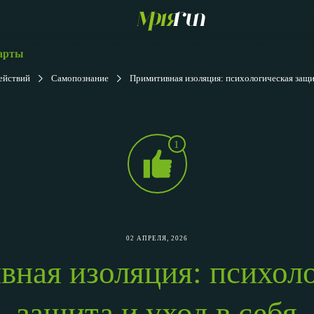
арты
ействий
Самопознание
Примитивная изоляция: психологическая защит
1
02 АПРЕЛЯ, 2026
ная изоляция: психол
защита и уход в себя