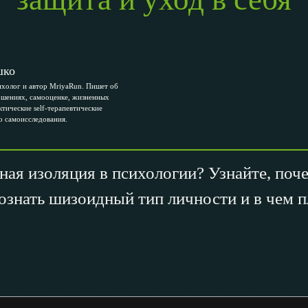
шко
холог и автор MriyaRun. Пишет об
ошениях, самооценке, жизненных
ктические self-терапевтические
о самоисследования.
ная изоляция в психологии? Узнайте, поч
познать шизоидный тип личности и в чем 