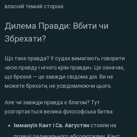
власній темній стороні.
Дилема Правди: Вбити чи
Збрехати?
Що таке правда? У судах вимагають говорити
«всю правду і нічого крім правди». Це означає,
що брехня — це завжди свідома дія. Ви не
можете брехати, не усвідомлюючи цього.
Але чи завжди правда є благом? Тут
розгортається велика філософська битва:
Іммануїл Кант і Св. Августин
стояли на
позиції радикального абсолютизму. Кант