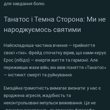
для завдання болю.
Танатос і Темна Сторона: Ми не
народжуємось святими
Найскладніша частина вчення — прийняття
своєї «тіні». Фрейд спочатку вірив, що нами керує
Ерос (лібідо) — енергія життя та гармонії. Але
переживши жахи війн, він ввів поняття «Танатос»
— інстинкт смерті та руйнування.
Емоційна грамотність вимагає визнати: у нас є
вроджена агресія, жадібність та
неконтрольовані імпульси виживання. Це не