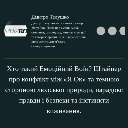
Дмитро Телушко
Дмитро Телушко — психолог і автор
MriyaRun. Пише про емоції, межі,
стосунки, самооцінку, життєві сценарії
та створює практичні self-терапевтичні
інструменти для м’якого
самодослідження.
Хто такий Емоційний Воїн? Штайнер
про конфлікт між «Я Ок» та темною
стороною людської природи, парадокс
правди і безпеки та інстинкти
виживання.