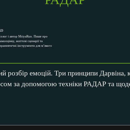
ко
олог і автор MriyaRun. Пише про
самооцінку, життєві сценарії та
терапевтичні інструменти для м’якого
й розбір емоцій. Три принципи Дарвіна, 
осом за допомогою техніки РАДАР та щод