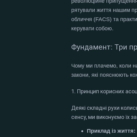
революційне припущення: 
рятували життя нашим п
обличчя (FACS) та практ
керувати собою.
Фундамент: Три п
Чому ми плачемо, коли на
закони, які пояснюють ко
1. Принцип корисних асо
Деякі складні рухи колис
сенсу, ми виконуємо їх з
Приклад із життя: