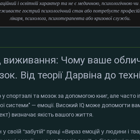
аційний і освітній характер та не є медичною, психологічною ч
еживаєте гострий психологічний стан або потребуєте професійн
лікаря, психолога, психотерапевта або кризової служби.
 виживання: Чому ваше облич
ок. Від теорії Дарвіна до тех
 у спортзалі та мозок за допомогою книг, але часто
ої системи" — емоції. Високий IQ може допомогти ва
ект) визначає якість вашого життя.
 у своїй "забутій" праці «Вираз емоцій у людини і тв