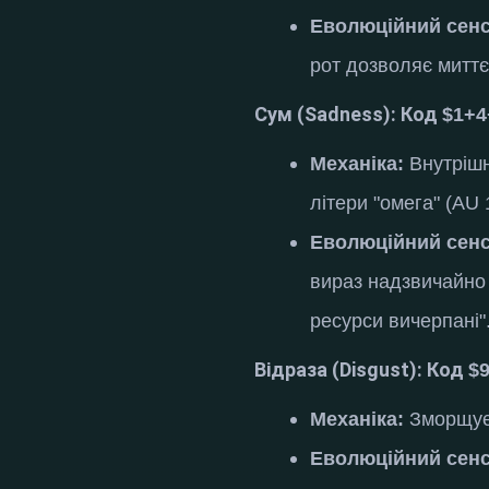
Еволюційний сенс
рот дозволяє миттє
Сум (Sadness): Код
$1+4
Механіка:
Внутрішн
літери "омега" (AU
Еволюційний сенс
вираз надзвичайно
ресурси вичерпані"
Відраза (Disgust): Код
$
Механіка:
Зморщуєт
Еволюційний сенс