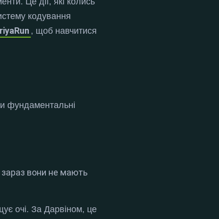
менти.
Це дії, які колись
систему кодування
riyaRun
, щоб навчитися
ри фундаментальні
о зараз вони не мають
ує очі.
За Дарвіном, це