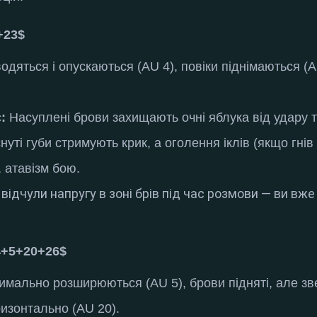
+23$
одяться і опускаються (AU 4), повіки піднімаються (A
:
Насуплені брови захищають очні яблука від удару 
нуті губи стримують крик, а оголення іклів (якщо гні
, атавізм бою
.
відчули напругу в зоні брів під час розмови — ви вже 
4+5+20+26$
имально розширюються (AU 5), брови підняті, але зв
ризонтально (AU 20)
.