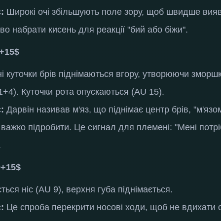
:
Широкі очі збільшують поле зору, щоб швидше вияв
во набрати кисень для реакції "бий або біжи"
.
+15$
і куточки брів піднімаються вгору, утворюючи зморшк
 1+4).
Куточки рота опускаються (AU 15)
.
:
Дарвін називав м'яз, що піднімає центр брів, "м'язом
 важко підробити.
Це сигнал для племені: "Мені потр
.
9+15$
ься ніс (AU 9), верхня губа піднімається
.
:
Це спроба перекрити носові ходи, щоб не вдихати о