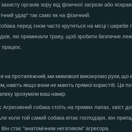
захисту органів зору від фізичної загрози або яскрав
ічний удар" так само як на фізичний.
обака перед сном часто крутиться на місці і шкребе 
едків, які приминали траву, щоб зробити безпечне л
т працює.
я на протилежний, ми мимоволі виконуємо рухи, що 
 навіть якщо вони не мають прямої користі6. Це пот
далеку зрозуміли ваш намір.
:
Агресивний собака стоїть на прямих лапах, хвіст д
ле коли той самий собака вітає господаря, він припа
. Він стає "анатомічним негативом" агресора.