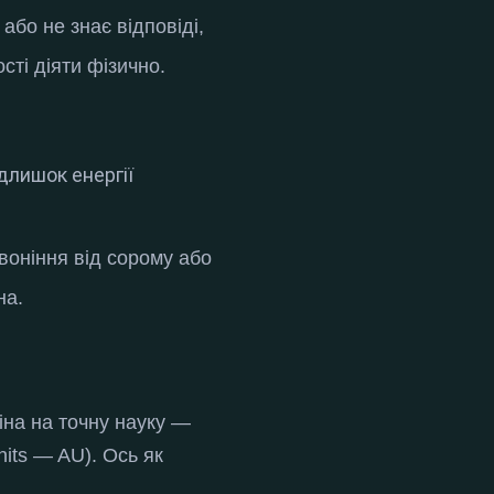
бо не знає відповіді,
сті діяти фізично
.
длишок енергії
рвоніння від сорому або
на.
іна на точну науку —
Units — AU).
Ось як