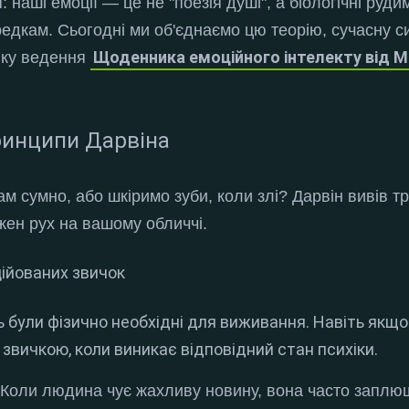
наші емоції — це не "поезія душі", а біологічні руди
редкам
. Сьогодні ми об'єднаємо цю теорію, сучасну 
Щоденника емоційного інтелекту від M
ику ведення
ринципи Дарвіна
м сумно, або шкіримо зуби, коли злі?
Дарвін вивів т
жен рух на вашому обличчі
.
ційованих звичок
ь були фізично необхідні для виживання. Навіть якщ
а звичкою, коли виникає відповідний стан психіки.
Коли людина чує жахливу новину, вона часто заплющ