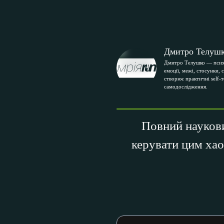
Дмитро Телуш
Дмитро Телушко — псих
емоції, межі, стосунки, 
створює практичні self-
самодослідження.
Повний наукови
керувати цим ха