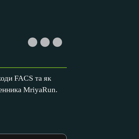
коди FACS та як
енника MriyaRun.