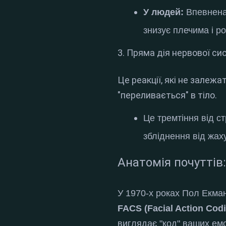
У людей:
Впевнена
знизує плечима і р
3. Пряма дія нервової си
Це реакції, які не залеж
"переливається" в тіло.
Це тремтіння від ст
збліднення від жах
Анатомія почуттів
У 1970-х роках Пол Екма
FACS (Facial Action Cod
виглядає "код" ваших ем