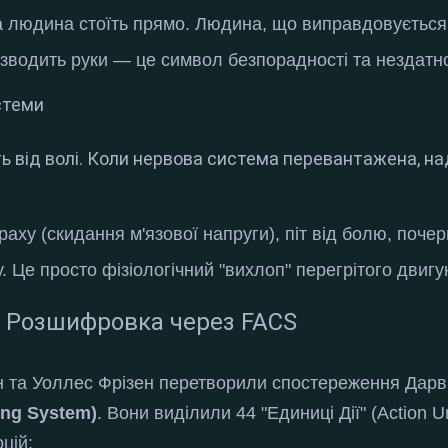
 людина стоїть прямо.
Людина, що виправдовується а
озводить руки — це символ безпорадності та нездатно
стеми
ать від волі. Коли нервова система перевантажена, на
раху (скидання м'язової напруги), піт від болю, поче
у
. Це просто фізіологічний "вихлоп" перегрітого двигу
: Розшифровка через FACS
н та Уоллес Фрізен перетворили спостереження Дарв
ing System)
. Вони виділили 44 "Единиці Дії" (Action 
оцій
: