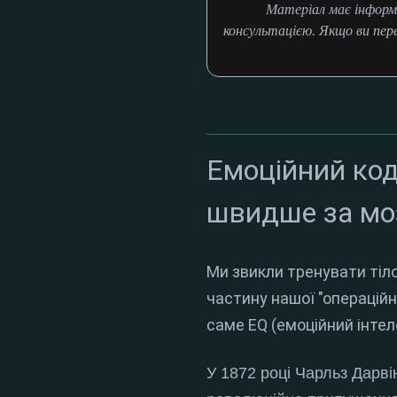
Матеріал має інформ
консультацією. Якщо ви пер
Емоційний код
швидше за моз
Ми звикли тренувати тіло
частину нашої "операційн
саме EQ (емоційний інтел
У 1872 році Чарльз Дарвін