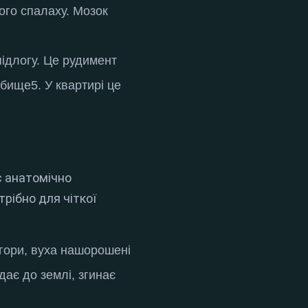
ого спалаху.
Мозок
підлогу.
Це рудимент
ежбище
5
. У квартирі це
є анатомічно
рібно для чіткої
огори, вуха нашорошені
дає до землі, згинає