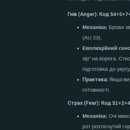
Гнів (Anger): Код
$4+5+7
Механіка:
Брови зв
(AU 23)
.
Еволюційний сенс
зір" на ворога
.
Стис
підготовка до укусу
Практика:
Якщо ви 
готовності.
Страх (Fear): Код
$1+2+
Механіка:
Очі макс
рот розтягнутий го