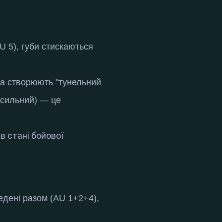
U 5), губи стискаються
та створюють "тунельний
в сильний) — це
в стані бойової
едені разом (AU 1+2+4),