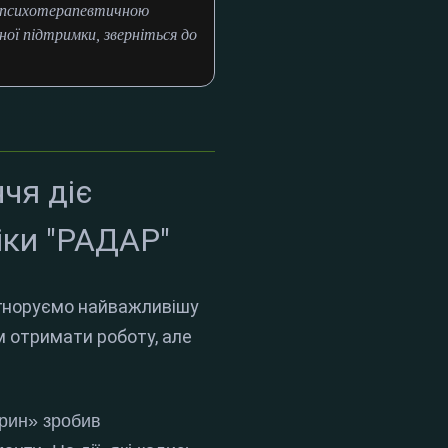
и психотерапевтичною
ої підтримки, зверніться до
чя діє
ніки "РАДАР"
 ігноруємо найважливішу
м отримати роботу, але
арин» зробив