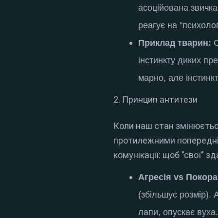
асоційована звичка 
реагує на "психолог
Приклад тварин:
С
інстинкту диких пр
марно, але інстинк
2. Принцип антитези
Коли наш стан змінюєтьс
протилежними попереднім,
комунікації: щоб "свої" з
Агресія vs Покора
(збільшує розмір).
А
лапи, опускає вуха