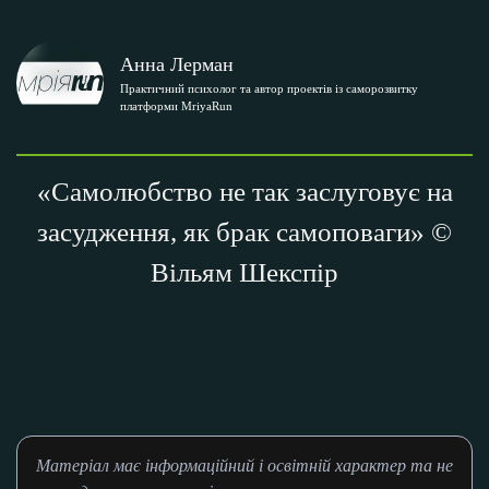
Анна Лерман
Практичний психолог та автор проектів із саморозвитку
платформи MriyaRun
«Самолюбство не так заслуговує на
засудження, як брак самоповаги» ©
Вільям Шекспір
Матеріал має інформаційний і освітній характер та не