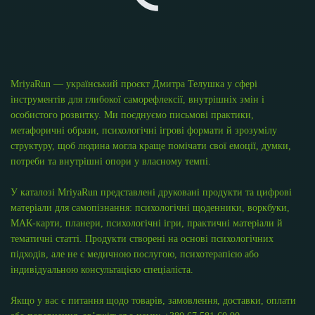
MriyaRun — український проєкт Дмитра Телушка у сфері
інструментів для глибокої саморефлексії, внутрішніх змін і
особистого розвитку. Ми поєднуємо письмові практики,
метафоричні образи, психологічні ігрові формати й зрозумілу
структуру, щоб людина могла краще помічати свої емоції, думки,
потреби та внутрішні опори у власному темпі.
У каталозі MriyaRun представлені друковані продукти та цифрові
матеріали для самопізнання: психологічні щоденники, воркбуки,
МАК-карти, планери, психологічні ігри, практичні матеріали й
тематичні статті. Продукти створені на основі психологічних
підходів, але не є медичною послугою, психотерапією або
індивідуальною консультацією спеціаліста.
Якщо у вас є питання щодо товарів, замовлення, доставки, оплати