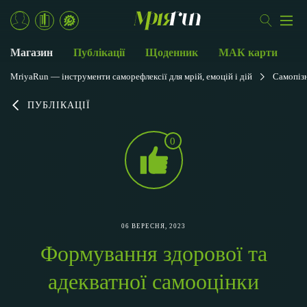
Магазин
Публікації
Щоденник
МАК карти
MriyaRun — інструменти саморефлексії для мрій, емоцій і дій
Самопіз
ПУБЛІКАЦІЇ
0
06 ВЕРЕСНЯ, 2023
Формування здорової та
адекватної самооцінки