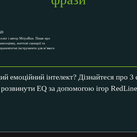
ко
олог і автор MriyaRun. Пише про
самооцінку, життєві сценарії та
терапевтичні інструменти для м’якого
кий емоційний інтелект? Дізнайтеся про 3 
к розвинути EQ за допомогою ігор RedLine