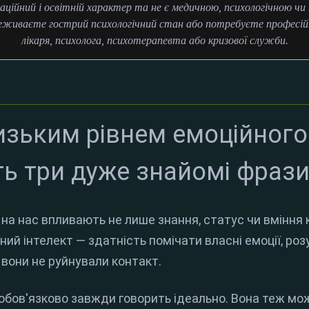
аційний і освітній характер та не є медичною, психологічною ч
еживаєте гострий психологічний стан або потребуєте професійн
лікаря, психолога, психотерапевта або кризової служби.
изьким рівнем емоційного
ть три дуже знайомі фраз
 на нас впливають не лише знання, статус чи вміння 
ий інтелект — здатність помічати власні емоції, роз
 вони не руйнували контакт.
обов'язково завжди говорить ідеально. Вона теж мо