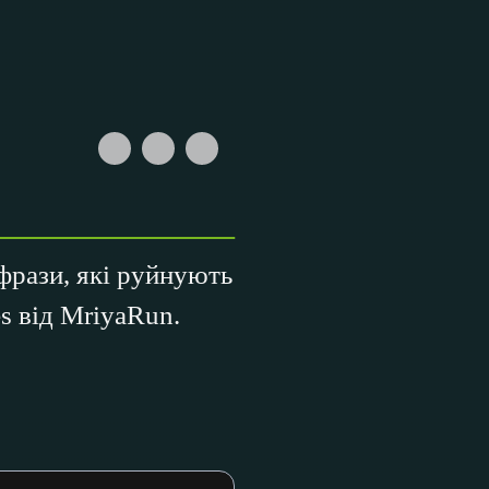
фрази, які руйнують
s від MriyaRun.