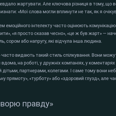
невдало жартувати. Але ключова різниця в тому, що 
изнати: «Мої слова могли вплинути не так, як я очіку
нем емоційного інтелекту часто оцінюють комунікаці
зити», «я просто сказав чесно», «це ж був жарт» — на
ь, сором або напругу, які відчула інша людина.
во часто видають такий стиль спілкування. Вони мож
 вдома, на роботі, у дружніх компаніях, у коментарях
 дітьми, партнерами, колегами. І саме тому вони неб
ну прямоту», «турботу» або «здоровий глузд», але ч
говорю правду»