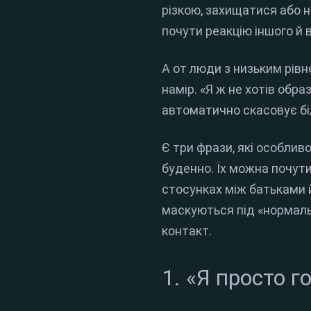
різкою, захищатися або 
почути реакцію іншого й в
А от люди з низьким рів
намір. «Я ж не хотів обра
автоматично скасовує біл
Є три фрази, які особли
буденно. Їх можна почути
стосунках між батьками й
маскуються під «нормаль
контакт.
1. «Я просто 