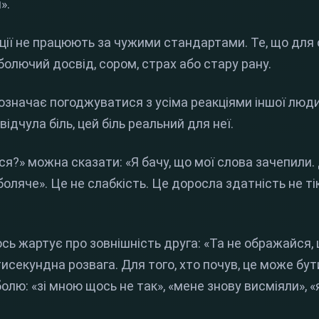
».
ції не працюють за чужими стандартами. Те, що для 
болючий досвід, сором, страх або стару рану.
 означає погоджуватися з усіма реакціями іншої люд
ідчула біль, цей біль реальний для неї.
ся?» можна сказати: «Я бачу, що мої слова зачепили
боляче». Це не слабкість. Це доросла здатність не ті
ось жартує про зовнішність друга: «Та не ображайся, 
тисекундна розвага. Для того, хто почув, це може бу
лю: «зі мною щось не так», «мене знову висміяли», «