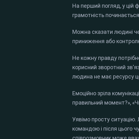
На перший погляд, у цій 
грамотність починається т
Можна сказати людині че
приниження або контрол
Не кожну правду потрібно
корисний зворотний зв'яз
людина не має ресурсу ц
Емоційно зріла комунікаці
правильний момент?», «Ч
Уявімо просту ситуацію.
командою і після цього ч
співрозмовник може вважа