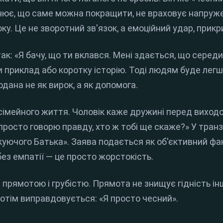
нює, що саме можна покращити, не враховує напруж
ку. Це не зворотний зв'язок, а емоційний удар, прик
так: «Я бачу, що ти вклався. Мені здається, що серед
 приклад або коротку історію. Тоді людям буде легш
одана не як вирок, а як допомога.
сімейного життя. Чоловік каже дружині перед виходом
просто говорю правду, хто ж тобі ще скаже?» У транз
уючого Батька». Заява подається як об'єктивний фак
без емпатії — це просто жорстокість.
 прямотою і грубістю. Прямота не знищує гідність ін
потім виправдовується: «Я просто чесний».