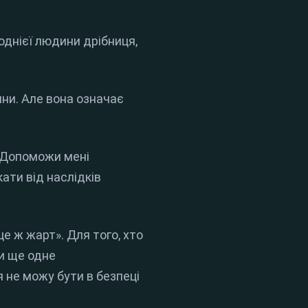
однієї людини дрібниця,
ини. Але вона означає
. Допоможи мені
кати від наслідків
це ж жарт». Для того, хто
ти ще одне
я не можу бути в безпеці