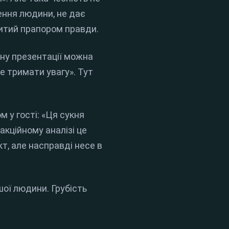
ення людини, не дає
ритий прапором правди.
ину презентації можна
е тримати увагу». Тут
 у гості: «Ця сукня
акційному аналізі це
т, але насправді несе в
шої людини. Грубість