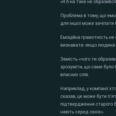
«Я б на таке не образився
Проблема в тому, що емо
для іншої може зачіпати 
Емоційна грамотність не
визнавати: якщо людина в
Замість «чого ти образив
зрозуміти, що саме було 
власних слів.
Наприклад, у компанії хт
сказав, це може бути п'я
підтвердження старого бо
навіть серед своїх».