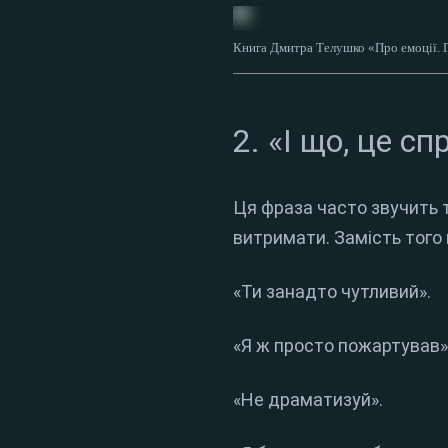
Книга Дмитра Телушко «Про емоції. Г
2. «І що, це с
Ця фраза часто звучить т
витримати. Замість того 
«Ти занадто чутливий».
«Я ж просто пожартував»
«Не драматизуй».