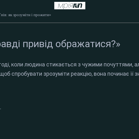
нів: як зрозуміти і прожити»
правді привід ображатися?»
оді, коли людина стикається з чужими почуттями, але
щоб спробувати зрозуміти реакцію, вона починає її 
.