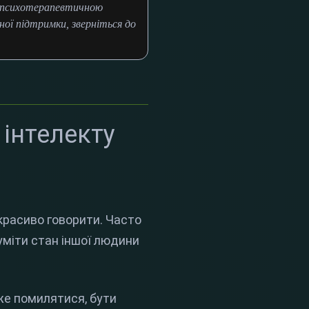
и психотерапевтичною
ої підтримки, зверніться до
 інтелекту
и
красиво говорити. Часто
уміти стан іншої людини
же помилятися, бути