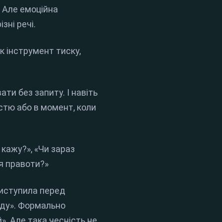
. Але емоційна
зні речі.
к інструмент тиску,
ти без запиту. І навіть
стю або в момент, коли
 кажу?», «Чи зараз
я правоти?»
виступила перед
авду». Формально
». Але така чесність не