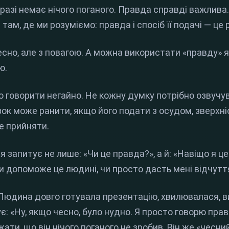
фразі немає нічого поганого. Правда справді важлива
ам, де ми розуміємо: правда і спосіб її подачі — це рі
сно, але з повагою. А можна використати «правду» я
ю.
 говорити негайно. Не кожну думку потрібно озвучува
ок може ранити, якщо його подати з осудом, зверхні
е прийняти.
я запитує не лише: «Чи це правда?», а й: «Навіщо я це
и допоможе це людині, чи просто дасть мені відчутт
 Людина довго готувала презентацію, хвилювалася, 
ує: «Ну, якщо чесно, було нудно. Я просто говорю пр
ти, що він нічого поганого не зробив. Він же «чесний