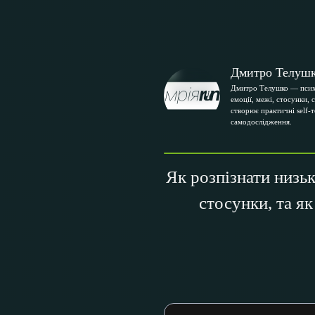
Дмитро Телуш
Дмитро Телушко — псих
емоції, межі, стосунки, 
створює практичні self-
самодослідження.
Як розпізнати низь
стосунки, та я