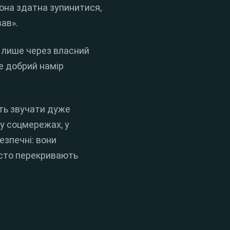
вона здатна зупинитися,
вав».
ю лише через власний
че добрий намір
уть звучати дуже
 у соцмережах, у
езпечні: вони
асто перекривають