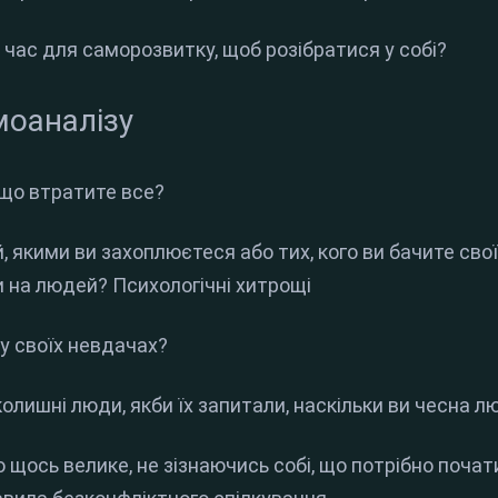
е час для саморозвитку, щоб розібратися у собі?
моаналізу
кщо втратите все?
й, якими ви захоплюєтеся або тих, кого ви бачите св
 на людей? Психологічні хитрощі
 у своїх невдачах?
вколишні люди, якби їх запитали, наскільки ви чесна 
ро щось велике, не зізнаючись собі, що потрібно поча