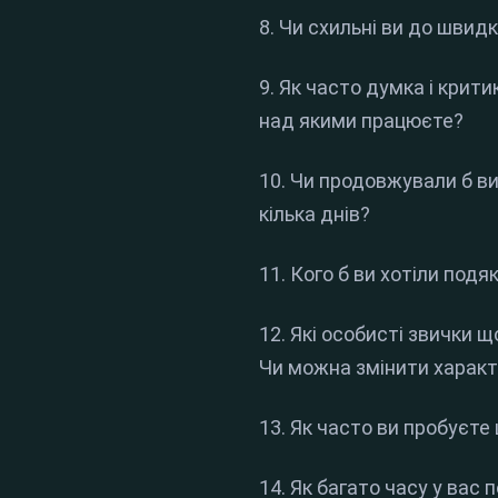
8. Чи схильні ви до швидк
9. Як часто думка і крит
над якими працюєте?
10. Чи продовжували б в
кілька днів?
11. Кого б ви хотіли под
12. Які особисті звички 
Чи можна змінити харак
13. Як часто ви пробуєте
14. Як багато часу у вас