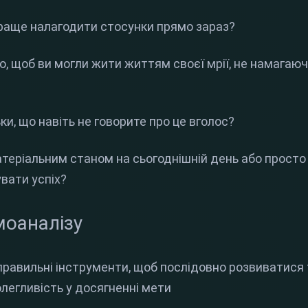
раще налагодити стосунки прямо зараз?
но, щоб ви могли жити життям своєї мрії, не намага
ьки, що навіть не говорите про це вголос?
атеріальним станом на сьогоднішній день або просто
вати успіх?
моаналізу
 правильні інструменти, щоб послідовно розвиватися
олегливість у досягненні мети