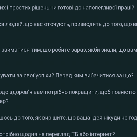
их і простих рішень чи готові до наполегливої ​​праці?
ика людей, що вас оточують, призводять до того, що в
и займатися тим, що робите зараз, якби знали, що в
якувати за свої успіхи? Перед ким вибачитися за що?
щодо здоров'я вам потрібно покращити, щоб повністю 
тер?
 щось до того, як вирішите, що ваша ідея нікуди не го
 потрібно щодня на перегляд ТБ або інтернет?