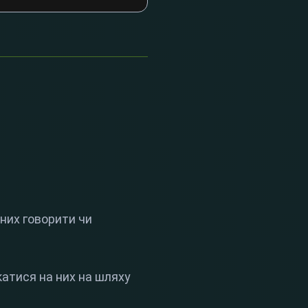
 них говорити чи
катися на них на шляху