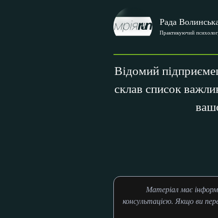
Рада Волинськ
Практикуючий психолог,
Відомий підприємец
склав список важлив
ваш
Матеріал має інформ
консультацією. Якщо ви пер