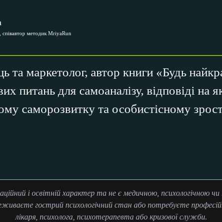
а
 співавтор методик MriyaRun
ь та маркетолог, автор книги «Будь найк
их питань для самоаналізу, відповіді на 
ому саморозвитку та особистісному зрост
аційний і освітній характер та не є медичною, психологічною ч
еживаєте гострий психологічний стан або потребуєте професійн
лікаря, психолога, психотерапевта або кризової служби.