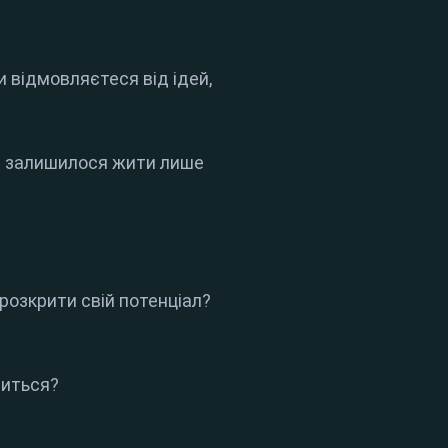
и відмовляєтеся від ідей,
ам залишилося жити лише
розкрити свій потенціал?
диться?