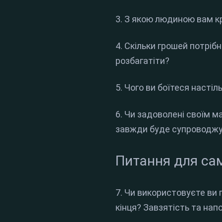
3. З якою людиною вам к
4. Скільки грошей потріб
розбагатіти?
5. Чого ви боїтеся настіл
6. Чи задоволені своїм м
завжди буде супроводжу
Питання для са
7. Чи використовуєте ви
кінця? Завзятість та нап