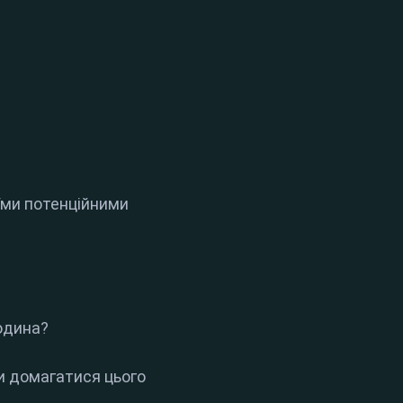
оїми потенційними
людина?
ти домагатися цього