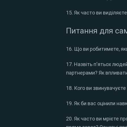
15. Як часто ви виділяєт
Питання для са
16. Що ви робитимете, я
17. Назвіть п'ятьох люде
партнерами? Як впливати
18. Кого ви звинувачуєте
19. Як би вас оцінили на
20. Як часто ви мрієте п