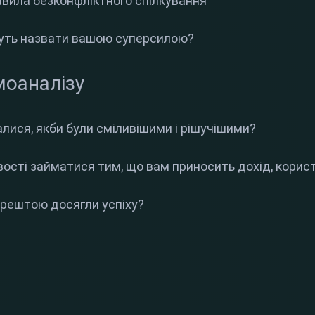
авила безконфліктного спілкування
жуть назвати вашою суперсилою?
моаналізу
алися, якби були сміливішими і рішучішими?
вості займатися тим, що вам приносить дохід, корис
 зрештою досягли успіху?