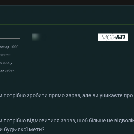
понад 1000
осягли
ро них у
єю себе».
ам потрібно зробити прямо зараз, але ви уникаєте про
ам потрібно відмовитися зараз, щоб більше не відволі
и будь-якої мети?