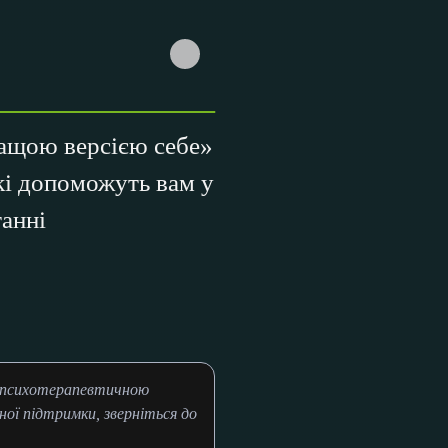
ращою версією себе»
які допоможуть вам у
анні
и психотерапевтичною
ої підтримки, зверніться до