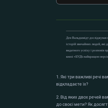
Ден Вальдшмідт досліджував 
історій звичайних людей, які д
видатного успіху і розповів п
книзі «БУДЬ найкращою версі
1. Які три важливі речі в
відкладаєте їх?
2. Від яких двох речей в
до своєї мети? Як досягт