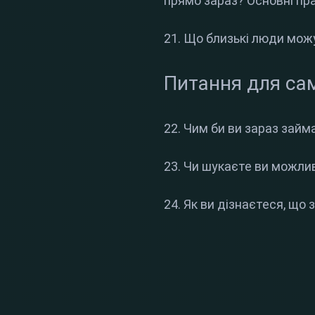
прямо зараз? Основні пр
21. Що близькі люди мо
Питання для са
22. Чим би ви зараз займ
23. Чи шукаєте ви можли
24. Як ви дізнаєтеся, що