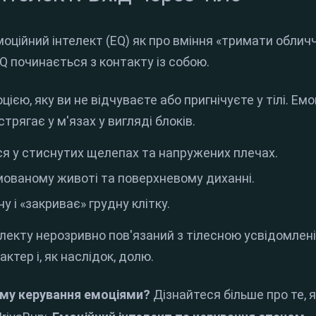
оційний інтелект (EQ) як про вміння «тримати облич
Q починається з контакту із собою.
ю, яку ви не відчуваєте або пригнічуєте у тілі. Емоц
трягає у м'язах у вигляді блоків.
ся у стиснутих щелепах та напружених плечах.
мованому животі та поверхневому диханні.
у і «закриває» грудну клітку.
електу нерозривно пов'язаний з тілесною усвідомле
актер і, як наслідок, долю.
ему керування емоціями?
Дізнайтеся більше про те, я