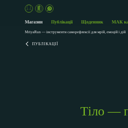
Магазин
Публікації
Щоденник
МАК к
MriyaRun — інструменти саморефлексії для мрій, емоцій і дій
ПУБЛІКАЦІЇ
Тіло — п