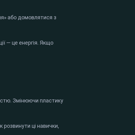
чя» або домовлятися з
ії — це енергія. Якщо
ністю. Змінюючи пластику
к розвинути ці навички,