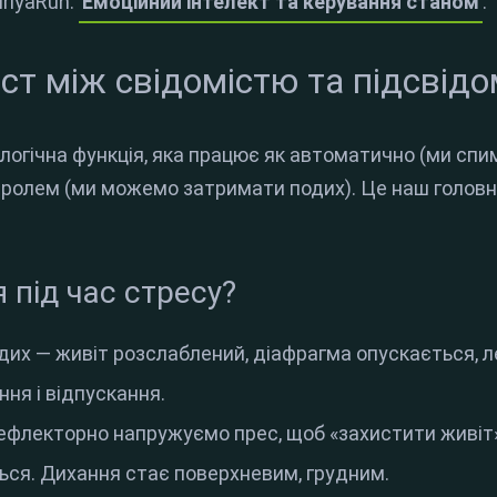
riyaRun:
Емоційний інтелект та керування станом
.
іст між свідомістю та підсвід
логічна функція, яка працює як автоматично (ми спим
ролем (ми можемо затримати подих). Це наш головн
 під час стресу?
дих — живіт розслаблений, діафрагма опускається, 
ня і відпускання.
ефлекторно напружуємо прес, щоб «захистити живіт»
ься. Дихання стає поверхневим, грудним.