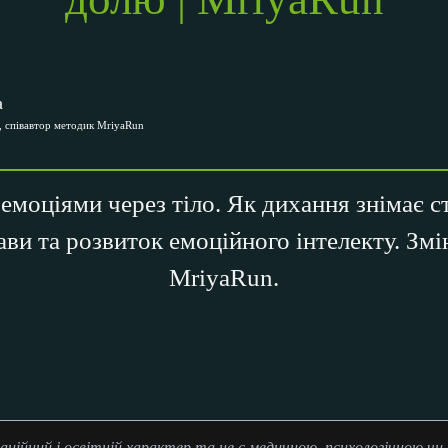
а
 співавтор методик MriyaRun
емоціями через тіло. Як дихання знімає ст
ви та розвиток емоційного інтелекту. Змі
MriyaRun.
аційний і освітній характер та не є медичною, психологічною ч