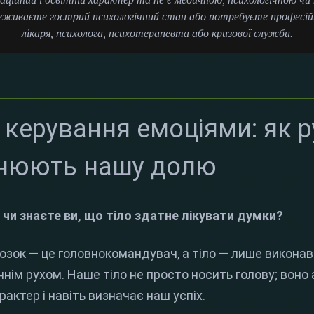
еживаєте гострий психологічний стан або потребуєте професійн
лікаря, психолога, психотерапевта або кризової служби.
 керування емоціями: як р
інюють нашу долю
 чи знаєте ви, що тіло здатне лікувати думки?
зок — це головнокомандувач, а тіло — лише виконаве
нім рухом. Наше тіло не просто носить голову; воно 
актер і навіть визначає наш успіх.