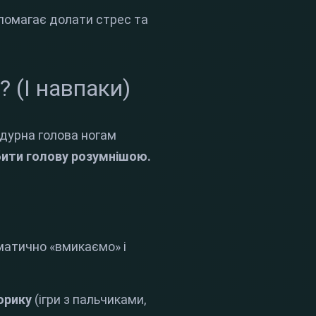
опомагає долати стрес та
? (І навпаки)
«дурна голова ногам
бити голову розумнішою.
оматично «вмикаємо» і
орику
(ігри з пальчиками,