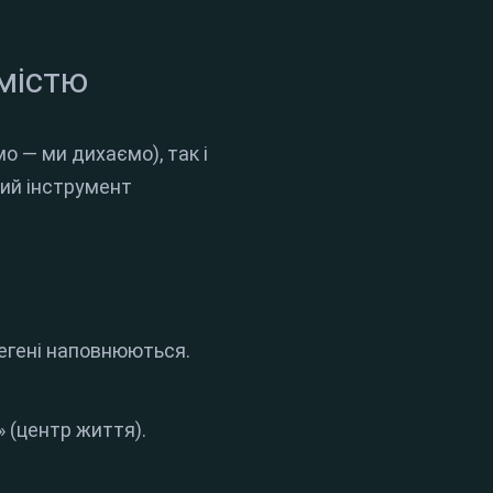
омістю
о — ми дихаємо), так і
ий інструмент
легені наповнюються.
 (центр життя).