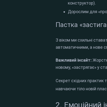
конструктор).
Дорослим для «прок
Пастка «застиг
З віком ми схильні става
автоматичними, а нове 
Важливий інсайт:
Жорстк
новому, «застрягає» у ст
Секрет східних практик та
навчаючи тіло новій плас
2. Емоційний і