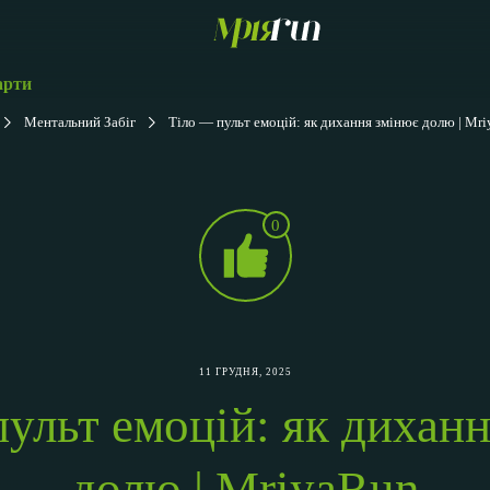
арти
Ментальний Забіг
Тіло — пульт емоцій: як дихання змінює долю | Mr
0
11 ГРУДНЯ, 2025
ульт емоцій: як дихан
долю | MriyaRun