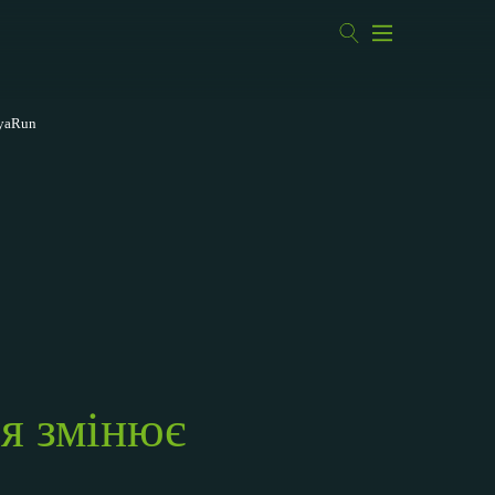
iyaRun
ня змінює