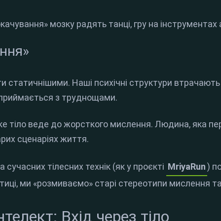
ачування» мозку радять танці, гру на інструментах 
ання»
ти статичнішими. Наші психічні структури втрачають 
сприймається з труднощами.
е тіло веде до жорсткого мислення. Людина, яка пе
арих сценаріях життя.
 сучасних тілесних технік (як у проєкті
MriyaRun
) п
тиці, ми «розмиваємо» старі стереотипи мислення та
нтелект: Вхід через тіло