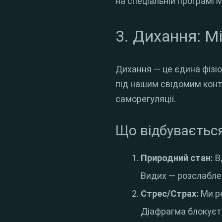
на спеціальній програмі M
3. Дихання: М
Дихання — це єдина фізіо
під нашим свідомим конт
саморегуляції.
Що відбувається
Природний стан:
В
Видих — розслаблен
Стрес/Страх:
Ми р
Діафрагма блокуєт