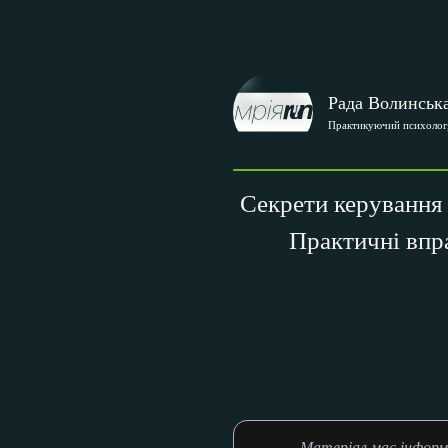
Рада Волинськ
Практикуючий психолог,
Секрети керування 
Практичні впра
Матеріал має інформ