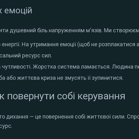
х емоцій
ити душевний біль напруженням м'язів. Ми створюєм
 енергії. На утримання емоції (щоб не розплакатися 
сальний ресурс сил.
 чутливості. Жорстка система ламається. Людина 
оба або життєва криза не змусять її зупинитися.
Як повернути собі керування
 дихання — це повернення собі життєвої сили. Спроб
сурс.