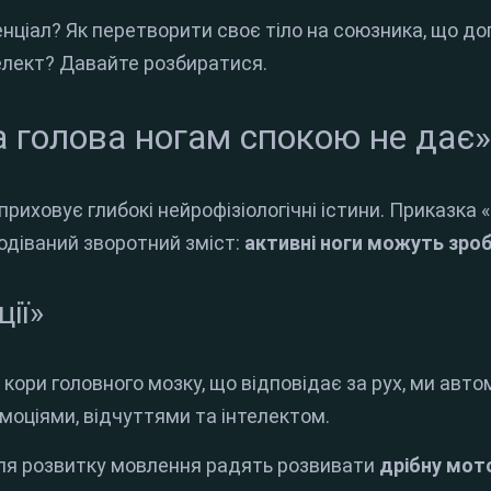
енціал? Як перетворити своє тіло на союзника, що д
елект? Давайте розбиратися.
а голова ногам спокою не дає»
риховує глибокі нейрофізіологічні істини. Приказка 
одіваний зворотний зміст:
активні ноги можуть зро
ії»
кори головного мозку, що відповідає за рух, ми авт
 емоціями, відчуттями та інтелектом.
ля розвитку мовлення радять розвивати
дрібну мот