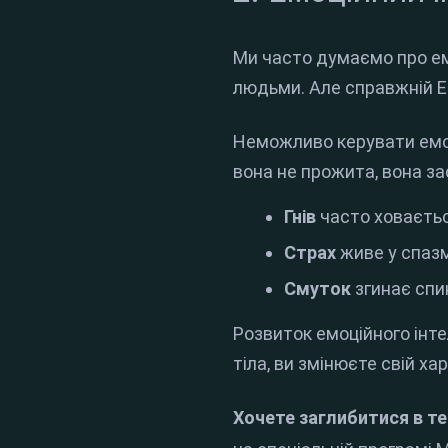
Ми часто думаємо про ем
людьми. Але справжній E
Неможливо керувати емоціє
вона не прожита, вона зас
Гнів
часто ховаєть
Страх
живе у спаз
Смуток
згинає спин
Розвиток емоційного інт
тіла, ви змінюєте свій хар
Хочете заглибитися в т