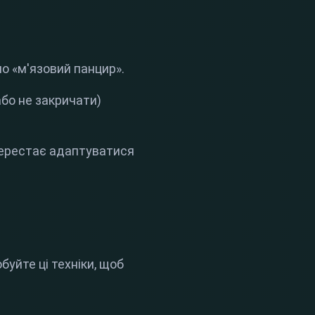
о «м'язовий панцир».
або не закричати)
перестає адаптуватися
уйте ці техніки, щоб