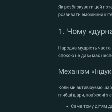
Як розблокувати цей пот
розвивати емоційний інт
1. Чому «дурн
Народна мудрість часто п
спокою не дає» має несп
Механізм «Індукц
Коли ми активізуємо шар 
глибші шари, пов'язані з
Саме тому дітям д