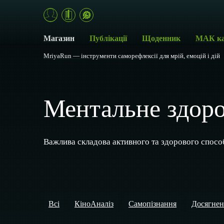
Магазин
Публікації
Щоденник
МАК к
MriyaRun — інструменти саморефлексії для мрій, емоцій і дій
Ментальне здоро
Важлива складова активного та здорового способ
Всі
КіноАналіз
Самопізнання
Досягнен