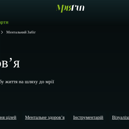
арти
Ментальний Забіг
в’я
у життя на шляху до мрії
ня цілей
Ментальне здоров’я
Інструментарій
Візуаліз