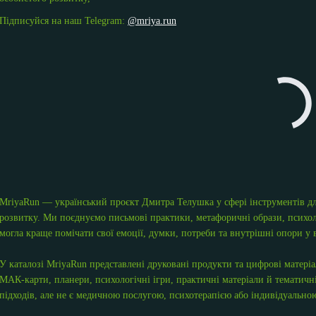
Підписуйся на наш Telegram:
@mriya.run
MriyaRun — український проєкт Дмитра Телушка у сфері інструментів для
розвитку. Ми поєднуємо письмові практики, метафоричні образи, психол
могла краще помічати свої емоції, думки, потреби та внутрішні опори у 
У каталозі MriyaRun представлені друковані продукти та цифрові матері
МАК-карти, планери, психологічні ігри, практичні матеріали й тематичні
підходів, але не є медичною послугою, психотерапією або індивідуальною