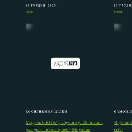
04 ГРУДНЯ, 2025
03 ГРУДН
#Мета
#Мета
ДОСЯГНЕННЯ ЦІЛЕЙ
САМОПІ
Модель GROW у коучингу: 40 питань
Від Ілюз
для досягнення цілей | Mriya.run
себе