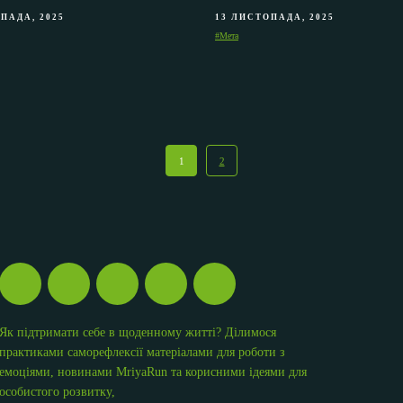
ПАДА, 2025
13 ЛИСТОПАДА, 2025
#Мета
1
2
Як підтримати себе в щоденному житті? Ділимося
практиками саморефлексії матеріалами для роботи з
емоціями, новинами MriyaRun та корисними ідеями для
особистого розвитку,