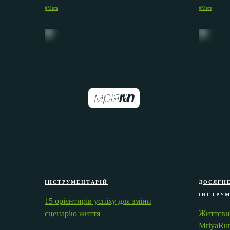
#Мета
#Мета
ІНСТРУМЕНТАРІЙ
ДОСЯГН
ІНСТРУ
15 орієнтирів успіху для зміни
сценарію життя
Життєвий
MriyaRu