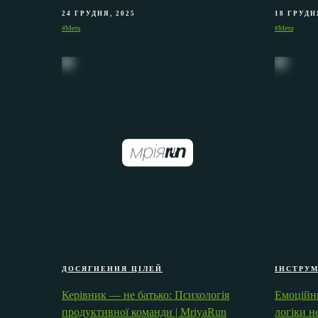
24 ГРУДНЯ, 2025
18 ГРУДН
#Мета
#Мета
ДОСЯГНЕННЯ ЦІЛЕЙ
ІНСТРУ
Керівник — не батько: Психологія
Емоційни
продуктивної команди | MriyaRun
логіки н