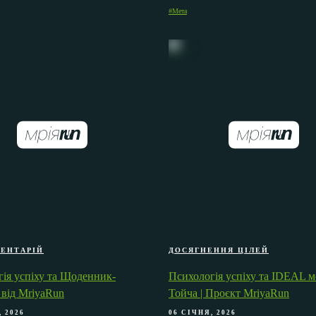
#Мета
МЕНТАРІЙ
ДОСЯГНЕННЯ ЦІЛЕЙ
ія успіху та Щоденник-
Психологія успіху та IDEAL м
від MriyaRun
Тойча | Проєкт MriyaRun
, 2026
06 СІЧНЯ, 2026