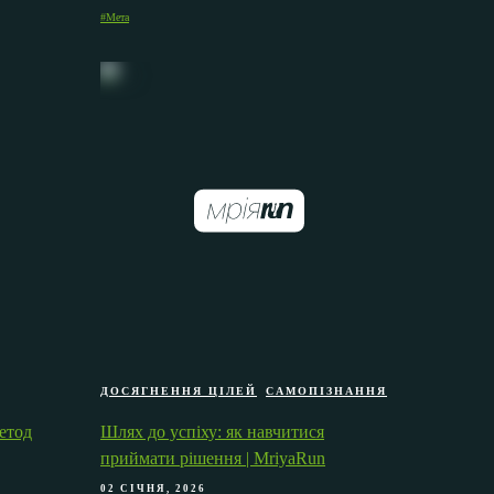
#Мета
ДОСЯГНЕННЯ ЦІЛЕЙ
САМОПІЗНАННЯ
етод
Шлях до успіху: як навчитися
приймати рішення | MriyaRun
02 СІЧНЯ, 2026