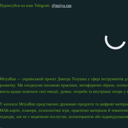
Підписуйся на наш Telegram:
@mriya.run
MriyaRun — український проєкт Дмитра Телушка у сфері інструментів для
розвитку. Ми поєднуємо письмові практики, метафоричні образи, психол
могла краще помічати свої емоції, думки, потреби та внутрішні опори у 
У каталозі MriyaRun представлені друковані продукти та цифрові матері
МАК-карти, планери, психологічні ігри, практичні матеріали й тематичні
підходів, але не є медичною послугою, психотерапією або індивідуальною