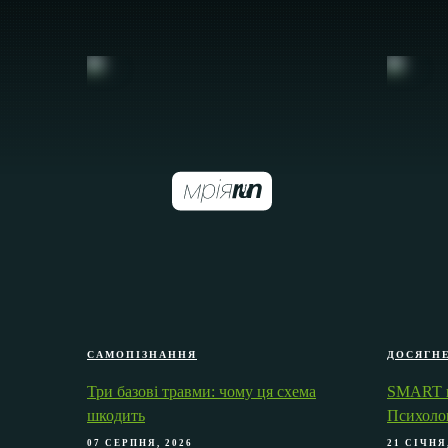
САМОПІЗНАННЯ
ДОСЯГН
Три базові травми: чому ця схема
SMART ці
шкодить
Психолог
07 СЕРПНЯ, 2026
21 СІЧНЯ