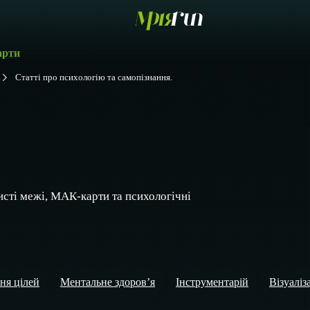
арти
Статті про психологію та самопізнання.
исті межі, МАК-карти та психологічні
ня цілей
Ментальне здоров’я
Інструментарій
Візуаліз