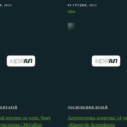
Я, 2025
09 ГРУДНЯ, 2025
#Мета
МЕНТАРІЙ
ДОСЯГНЕННЯ ЦІЛЕЙ
й інтелект та успіх: Чому
Архітектоніка лідерства: 14 ур
едостатньо | MriyaRun
«Кіропедії» Ксенофонта