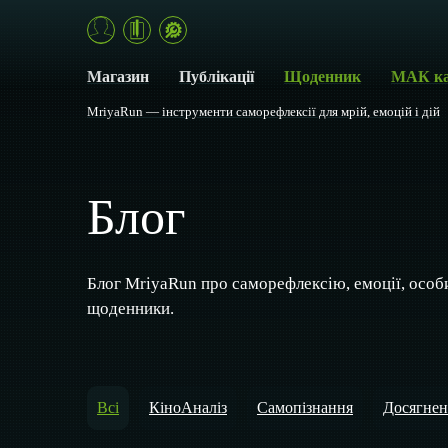
Магазин
Публікації
Щоденник
МАК к
MriyaRun — інструменти саморефлексії для мрій, емоцій і дій
Блог
Блог MriyaRun про саморефлексію, емоції, особ
щоденники.
Всі
КіноАналіз
Самопізнання
Досягнен