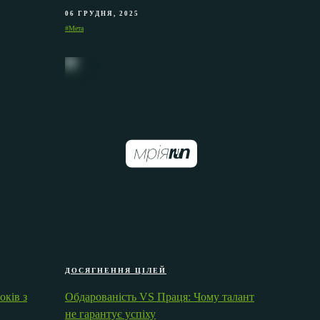
06 ГРУДНЯ, 2025
#Мета
ДОСЯГНЕННЯ ЦІЛЕЙ
оків з
Обдарованість VS Праця: Чому талант
не гарантує успіху